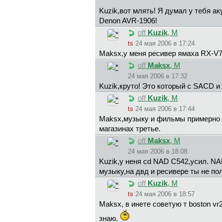
Kuzik,вот млять! Я думал у тебя ак
Denon AVR-1906!
off
Kuzik
, М
ts
24 мая 2006 в 17:24
Maksx,у меня ресивер ямаха RX-V7
off
Maksx
, М
24 мая 2006 в 17:32
Kuzik,круто! Это который с SACD
off
Kuzik
, М
ts
24 мая 2006 в 17:44
Maksx,музыку и фильмы примерно 50
магазинах третье.
off
Maksx
, М
24 мая 2006 в 18:08
Kuzik,у неня cd NAD C542,усил. NAD
музыку,на двд и ресивере ты не пол
off
Kuzik
, М
ts
24 мая 2006 в 18:57
Maksx, в инете советую т boston vr
знаю.