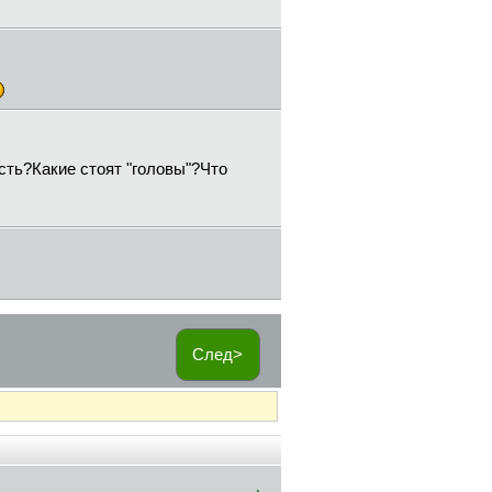
ть?Какие стоят "головы"?Что
След>