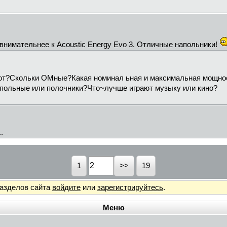
 внимательнее к Acoustic Energy Evo 3. Отличные напольники!
яют?Скольки ОМные?Какая номинал ьная и максимальная мощнос
польные или полочники?Что~лучше играют музыку или кино?
.
1
19
разделов сайта
войдите
или
зарегистрируйтесь
.
Меню