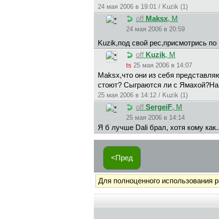
24 мая 2006 в 19:01 / Kuzik (1)
off
Maksx
, М
24 мая 2006 в 20:59
Kuzik,под свой рес,присмотрись по
off
Kuzik
, М
ts
25 мая 2006 в 14:07
Maksx,что они из себя представл
стоют? Сыграются ли с Ямахой?На
25 мая 2006 в 14:12 / Kuzik (1)
off
SergeiF
, М
25 мая 2006 в 14:14
Я б лучше Dali брал, хотя кому как..
<Пред
Для полноценного использования 