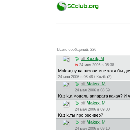
Всего сообщений: 226
off
Kuzik
, М
ts
24 мая 2006 в 08:38
Maksx,ну ка назови мне хотя бы дву
24 мая 2006 в 08:46 / Kuzik (2)
off
Maksx
, М
24 мая 2006 в 08:59
Kuzik,а модель аппарата какая? И 
off
Maksx
, М
24 мая 2006 в 09:00
Kuzik,ты про ресивер?
off
Maksx
, М
24 мая 2006 в 09:10