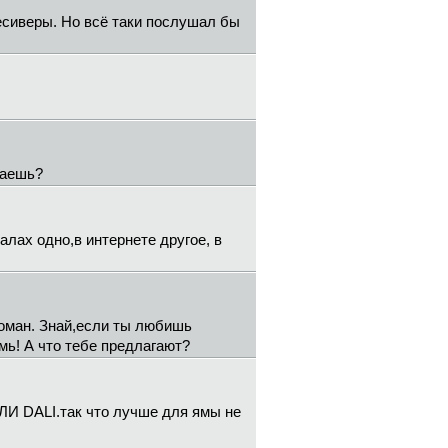
есиверы. Но всё таки послушал бы
шаешь?
лах одно,в интернете другое, в
еломан. Знай,если ты любишь
омь! А что тебе предлагают?
 ИЛИ DALI.так что лучше для ямы не