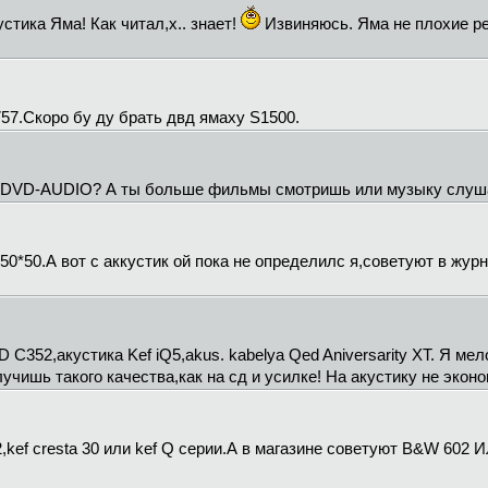
устика Яма! Как читал,х.. знает!
Извиняюсь. Яма не плохие р
57.Скоро бу ду брать двд ямаху S1500.
 и DVD-AUDIO? А ты больше фильмы смотришь или музыку слу
*50.А вот с аккустик ой пока не определилс я,советуют в журна
 C352,акустика Kef iQ5,akus. kabelya Qed Aniversarity XT. Я м
учишь такого качества,как на сд и усилке! На акустику не экон
2,kef cresta 30 или kef Q серии.А в магазине советуют B&W 602