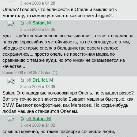
3 июн 2008 в 04:28
Опель? Говорят, что если сесть в Опель и выключить
магнитолу, то можно услышать как он гниет:biggrin2:
off
Satan
, М
3 июн 2008 в 08:35
мда... глубокосмысленное высказывание... если это намек на
плохую коррозийную устойчивость, то не соглашусь с этим,
ибо даже старые опеля в большинстве своем неплохо
сохранились... просто опель не престижная марка по
сравнению с тем же ауди, но это никак не сказывается на
качестве...
3 июн 2008 в 08:35 / Satan (1)
off
DrLifci
, М
3 июн 2008 в 13:36
Satan, Это народные поговорки про Опель, не слышал разве?
Вот эту точно все знают:strela: Бывают машины быстрые, как
BMW. Бывают комфортные, как Mersedes. Но когда-нибудь,
любая машина становится Опелем.
off
Satan
, М
3 июн 2008 в 14:02
слышал конечно, но такие поговорки сочиняли люди,