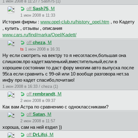
1 июн 2008 в 11:27 / Sash75 (1)
off
Sash75
, М
1 июн 2008 в 11:33
История фирмы :
www.opel-club.ru/history_opel.htm
, по Kадету
, купить , отзывы , описания
www.cars.ru/find/marka/Opel/Kadett/
off
cheza
, М
ts
1 июн 2008 в 16:31
Ну если смотреть на вектру то я несогласен,большая она
слишком.про кадет:маленький,вместительный,если в
хорошем состоянии то даст фору многим авто выпуска после
95г.а если сравнить с 99-ой или 10 вообще разговора нет.за
инфу про кадет спасибо,почитаю!
1 июн 2008 в 16:33 / cheza (1)
off
rembrandt
, М
2 июн 2008 в 09:37
Как вам Астра по сравнению с одноклассниками?
off
Satan
, М
2 июн 2008 в 11:57
хороша, сам на ней ездил ))
off
DrLifci
, М