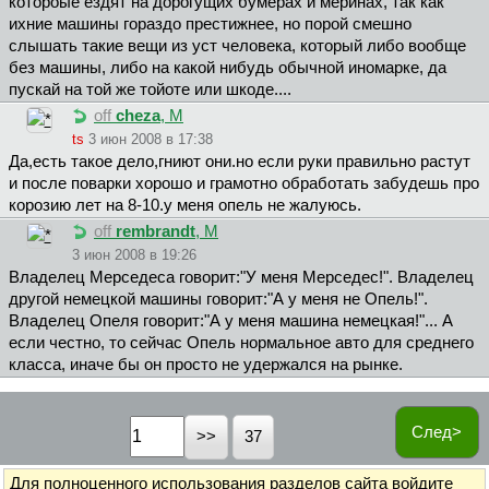
котороые ездят на дорогущих бумерах и меринах, так как
ихние машины гораздо престижнее, но порой смешно
слышать такие вещи из уст человека, который либо вообще
без машины, либо на какой нибудь обычной иномарке, да
пускай на той же тойоте или шкоде....
off
cheza
, М
ts
3 июн 2008 в 17:38
Да,есть такое дело,гниют они.но если руки правильно растут
и после поварки хорошо и грамотно обработать забудешь про
корозию лет на 8-10.у меня опель не жалуюсь.
off
rembrandt
, М
3 июн 2008 в 19:26
Владелец Мерседеса говорит:"У меня Мерседес!". Владелец
другой немецкой машины говорит:"А у меня не Опель!".
Владелец Опеля говорит:"А у меня машина немецкая!"... А
если честно, то сейчас Опель нормальное авто для среднего
класса, иначе бы он просто не удержался на рынке.
След>
37
Для полноценного использования разделов сайта
войдите