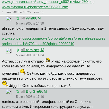
www.gsmarena.com/sony_ericsson_c902-review-290.php
www.mforum.ru/phones/tests/065200.htm
16 янв 2013 в 10:25 / ssu (8)
off
vvn89
, М
5 июн 2008 в 14:30
а!я все понял модеры из 1 темы сделали 2.ну ладно,вот вам
ссылка
www.sonyericsson.com/cws/corporate/press/pressreleases/pres
sreleasedetails/c702andc902global-20080210
off
romiros
, М
5 июн 2008 в 14:34
Афтар, ссылку в студию!
У нас на форуме принято, что
коли тема без ссылки, то модераторы ее удалят. Не
хулюгань!
Сейчас как пойду, как скажу модератору
раздела ssu, он быстро эту бессмысленную тему прикроет.
:biggrin: Опять небось концепт какой.
off
Big GreG
, М
5 июн 2008 в 17:16
romiros, это реальный телефон, первый из С-серии с
ксеноном и 5мп. Интересная конструкция корпуса для