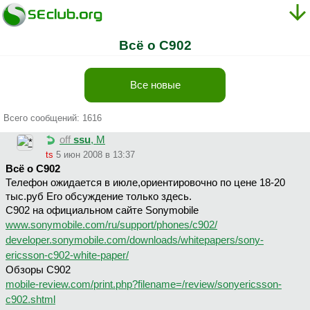
Всё о C902
Все новые
Всего сообщений: 1616
off
ssu
, М
ts
5 июн 2008 в 13:37
Всё о C902
Телефон ожидается в июле,ориентировочно по цене 18-20
тыс.руб Его обсуждение только здесь.
С902 на официальном сайте Sonymobile
www.sonymobile.com/ru/support/phones/c902/
developer.sonymobile.com/downloads/whitepapers/sony-
ericsson-c902-white-paper/
Обзоры С902
mobile-review.com/print.php?filename=/review/sonyericsson-
c902.shtml