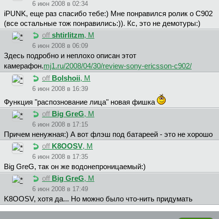
6 июн 2008 в 02:34
iPUNK, еще раз спасибо тебе:) Мне понравился ролик о С902
(все остальные тож понравились:)). Кс, это не демотуры:)
off
shtirlitzm
, М
6 июн 2008 в 06:09
Здесь подробно и неплохо описан этот
камерафон.
mj1.ru/2008/04/30/review-sony-ericsson-c902/
off
Bolshoii
, М
6 июн 2008 в 16:39
Функция "распознование лица" новая фишка
off
Big GreG
, М
6 июн 2008 в 17:15
Причем ненужная:) А вот флэш под батареей - это не хорошо
off
K8OOSV
, М
6 июн 2008 в 17:35
Big GreG, так он же водонепроницаемый:)
off
Big GreG
, М
6 июн 2008 в 17:49
K8OOSV, хотя да... Но можно было что-нить придумать