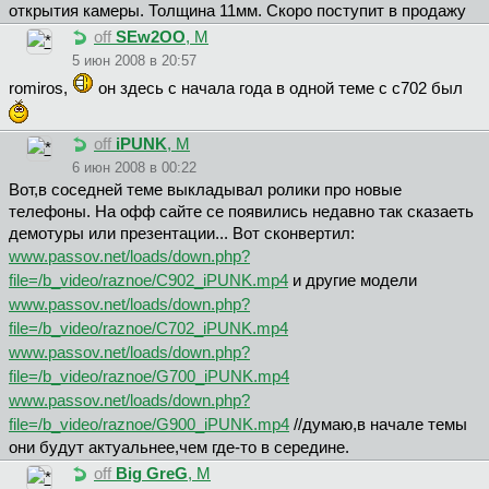
открытия камеры. Толщина 11мм. Скоро поступит в продажу
off
SEw2OO
, М
5 июн 2008 в 20:57
romiros,
он здесь с начала года в одной теме с с702 был
off
iPUNK
, М
6 июн 2008 в 00:22
Вот,в соседней теме выкладывал ролики про новые
телефоны. На офф сайте се появились недавно так сказаеть
демотуры или презентации... Вот сконвертил:
www.passov.net/loads/down.php?
file=/b_video/raznoe/C902_iPUNK.mp4
и другие модели
www.passov.net/loads/down.php?
file=/b_video/raznoe/C702_iPUNK.mp4
www.passov.net/loads/down.php?
file=/b_video/raznoe/G700_iPUNK.mp4
www.passov.net/loads/down.php?
file=/b_video/raznoe/G900_iPUNK.mp4
//думаю,в начале темы
они будут актуальнее,чем где-то в середине.
off
Big GreG
, М