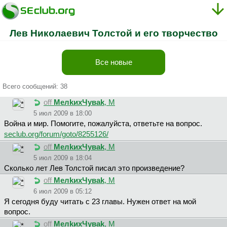
Лев Николаевич Толстой и его творчество
Все новые
Всего сообщений: 38
off
MeлkиxЧyвak
, М
5 июл 2009 в 18:00
Война и мир. Помогите, пожалуйста, ответьте на вопрос.
seclub.org/forum/goto/8255126/
off
MeлkиxЧyвak
, М
5 июл 2009 в 18:04
Сколько лет Лев Толстой писал это произведение?
off
MeлkиxЧyвak
, М
6 июл 2009 в 05:12
Я сегодня буду читать с 23 главы. Нужен ответ на мой
вопрос.
off
MeлkиxЧyвak
, М