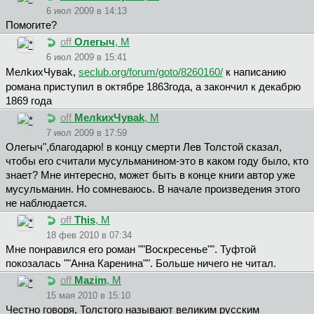
6 июл 2009 в 14:13
Помогите?
off
Олегыч
, М
6 июл 2009 в 15:41
MeлkиxЧyвak,
seclub.org/forum/goto/8260160/
к написанию
романа приступил в октябре 1863года, а закончил к декабрю
1869 года
off
MeлkиxЧyвak
, М
7 июл 2009 в 17:59
Oлeгыч",благодарю! в концу смерти Лев Толстой сказал,
чтобы его считали мусульманином-это в каком году было, кто
знает? Мне интересно, может быть в конце книги автор уже
мусульманин. Но сомневаюсь. В начале произведения этого
не наблюдается.
off
This
, М
18 фев 2010 в 07:34
Мне понравился его роман ""Воскресенье"". Туфтой
покозалась ""Анна Каренина"". Больше ничего не читал.
off
Mazim
, М
15 мая 2010 в 15:10
Честно говоря, Толстого называют великим русским