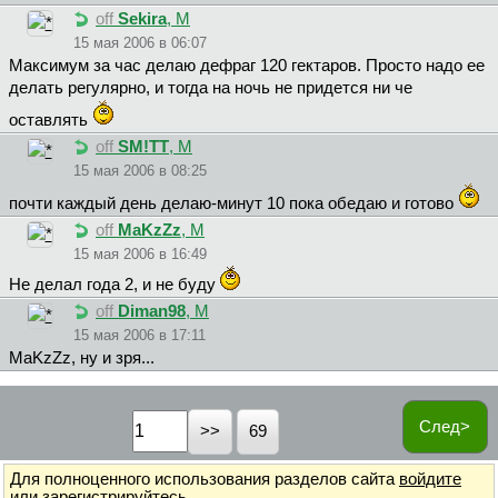
off
Sekira
, М
15 мая 2006 в 06:07
Максимум за час делаю дефраг 120 гектаров. Просто надо ее
делать регулярно, и тогда на ночь не придется ни че
оставлять
off
SM!TT
, М
15 мая 2006 в 08:25
почти каждый день делаю-минут 10 пока обедаю и готово
off
MaKzZz
, М
15 мая 2006 в 16:49
Не делал года 2, и не буду
off
Diman98
, М
15 мая 2006 в 17:11
MaKzZz, ну и зря...
След>
69
Для полноценного использования разделов сайта
войдите
или
зарегистрируйтесь
.