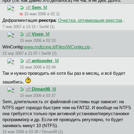
прог (т.е. как давно это делалось) Не час и не два. Долго.
off
Sem
, М
ts
15 мая 2006 в 02:11
Дефрагментация
реестра
:
Очистка, оптимизация реестра
.
7 янв 2007 в 13:15 / SerW (1)
off
Vixen
, М
15 мая 2006 в 02:33
WinContig:
www.mdtzone.it/Files/WContig.zip
.
23 апр 2007 в 21:07 / SerW (2)
off
anticooler
, М
15 мая 2006 в 02:44
Так и нужно проводить её хотя бы раз в месяц, и всё будет
зашибись.
off
Diman98
, М
15 мая 2006 в 03:37
Sem, длительность от файловой системы еще зависит: на
NTFS идет гораздо быстрее чем на FAT32. И вообще на NTFS
она требуется только при активной установке/переустановке
программ/игр и др. Если её проводить регулярно, то будет
занимать минут 10 (NTFS).
15 мая 2006 в 03:39 / Diman98 (1)