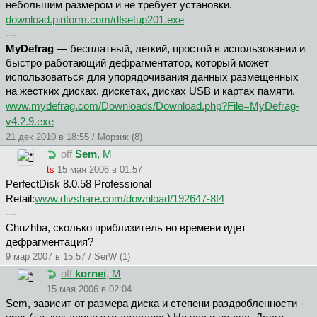
небольшим размером и не требует установки.
download.piriform.com/dfsetup201.exe
---
MyDefrag
— бесплатный, легкий, простой в использовании и
быстро работающий дефрагментатор, который может
использоваться для упорядочивания данных размещенных
на жестких дисках, дискетах, дисках USB и картах памяти.
www.mydefrag.com/Downloads/Download.php?File=MyDefrag-
v4.2.9.exe
21 дек 2010 в 18:55 / Морзик (8)
off
Sem
, М
ts
15 мая 2006 в 01:57
PerfectDisk 8.0.58 Professional
Retail:
www.divshare.com/download/192647-8f4
---
Chuzhba, сколько приблизитель но времени идет
дефрагментация?
9 мар 2007 в 15:57 / SerW (1)
off
kornei
, М
15 мая 2006 в 02:04
Sem, зависит от размера диска и степени раздробленности