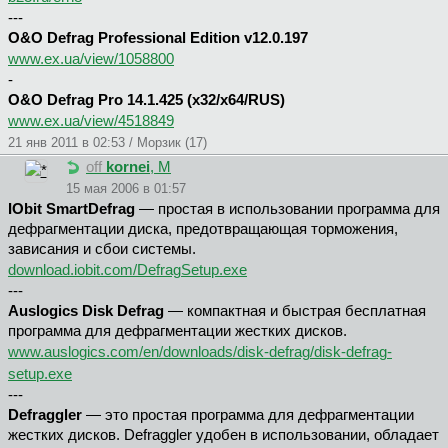
---
O&O Defrag Professional Edition v12.0.197
www.ex.ua/view/1058800
-
O&O Defrag Pro 14.1.425 (x32/x64/RUS)
www.ex.ua/view/4518849
21 янв 2011 в 02:53 / Морзик (17)
off
kornei
, М
15 мая 2006 в 01:57
IObit SmartDefrag
— простая в использовании программа для
дефрагментации диска, предотвращающая торможения,
зависания и сбои системы.
download.iobit.com/DefragSetup.exe
---
Auslogics Disk Defrag
— компактная и быстрая бесплатная
программа для дефрагментации жестких дисков.
www.auslogics.com/en/downloads/disk-defrag/disk-defrag-
setup.exe
---
Defraggler
— это простая программа для дефрагментации
жестких дисков. Defraggler удобен в использовании, обладает