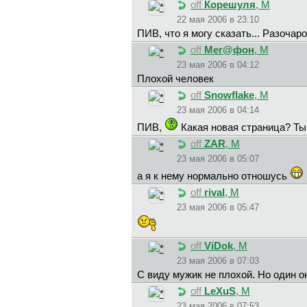
off
Корешуля
, М
22 мая 2006 в 23:10
ПИB, что я могу сказать... Разочар
off
Meг@фoн
, М
23 мая 2006 в 04:12
Плохой человек
off
Snowflake
, М
23 мая 2006 в 04:14
ПИB,
Какая новая страница? Ты
off
ZAR
, М
23 мая 2006 в 05:07
а я к нему нормально отношусь
off
rival
, М
23 мая 2006 в 05:47
off
ViDok
, М
23 мая 2006 в 07:03
С виду мужик не плохой. Но один он
off
LeXuS
, М
23 мая 2006 в 07:53