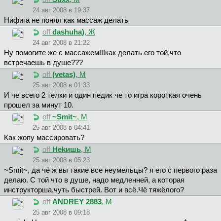
24 авг 2008 в 19:37
Нифига не понял как массаж делать
off
dashuha)
, Ж
24 авг 2008 в 21:22
Ну помогите же с массажем!!!как делать его той,что
встречаешь в душе???
off
(vetas)
, М
25 авг 2008 в 01:33
И че всего 2 телки и один педик че то игра короткая очень
прошел за минут 10.
off
~Smit~
, М
25 авг 2008 в 04:41
Как жопу массировать?
off
Hekишь
, М
25 авг 2008 в 05:23
~Smit~, да чё ж вы такие все неумельцы? я его с первого раза
делаю. С той что в душе, надо медленней, а которая
инструкторша,чуть быстрей. Вот и всё.Чё тяжёлого?
off
ANDREY 2883
, М
25 авг 2008 в 09:18