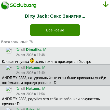
Dirty Jack: Секс Занятия...
Все новые
Всего сообщений: 78
off
Dimaffka
, М
24 авг 2008 в 17:48
Клевая игрушка
жаль ток что проходится быстро
off
Hekишь
, М
24 авг 2008 в 17:49
ANDREY 2883, натуральный,эти игры были присланы мной,и
потёмкиным гораздо раньше.:-D
off
Hekишь
, М
24 авг 2008 в 17:54
ANDREY 2883, радуйся что тебя не забанили,покупатель
хренов.:-D
off
Stixx
, М