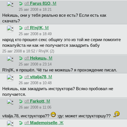
off
Farus 81O
, М
25 авг 2008 в 18:21
Hekишь, они у тебя реально все есть? Если есть как
скачать?
off
R!nj!K
, М
25 авг 2008 в 18:49
народ кто прошел секс общягу это из той же серии помогите
пожалуйста ни как не получается закадрить бабу
25 авг 2008 в 18:52 / R!nj!K (2)
off
Hekишь
, М
25 авг 2008 в 23:14
R!nj!K, я прошёл. Чё ты не можешь? я прохождение писал.
off
vitalja78
, М
26 авг 2008 в 10:48
Hekишь, как закадрить инструктора? Всяко пробовал не
получается.
off
Farkott
, М
26 авг 2008 в 11:06
vitalja.78, инструктора??
:gy: может инструкторшу??
off
Mademoiselle
, Ж