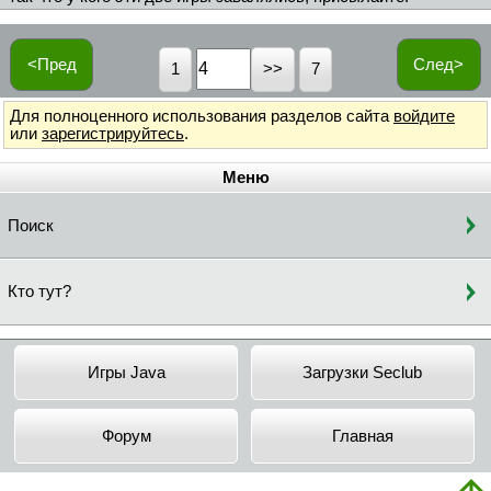
<Пред
След>
1
7
Для полноценного использования разделов сайта
войдите
или
зарегистрируйтесь
.
Меню
Поиск
Кто тут?
Игры Java
Загрузки Seclub
Форум
Главная