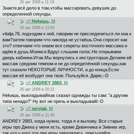
26 авг 2008 в 11:19
Знаете,всё дело в том,чтобы массировать девушек до
определенной секунды.
off
Hekишь
, М
26 авг 2008 в 13:50
vitalja.78, подходим к ней, говорим не пресоедениться ли она к
вам?затем говорим-что никогда не устаёшь.Она спросит-как
это? отвечаем что знаем все секреты восточного массажа и
идём в душь.Моемся.Вдруг слышим голос.Не открываем
дверь кабинки.Итак.Мы вернулись к инструкторше.Делаем ей
массаж средним темпом и не до определённой секунды,как
тут сказали НЕКОТОРЫЕ ЛИЧНОСТИ, а до конца.Если
массаж её возбудит она твоя. Пользуйся. Дарю.:-D
off
ANDREY 2883
, М
26 авг 2008 в 20:22
Hekишь, выкладывай!как сказал однажды ты сам: "а другим
типа ненадо?" Ну вот не прячь и выкладывай!:-D
off
serviak
, М
26 авг 2008 в 21:45
ANDREY 2883, когда нужно, тогда я и выложу. Все старые
игры про Джека у меня есть, кроме Девичника и Зимних игр,
так что у кого эти две игры завалялись, присылайте.