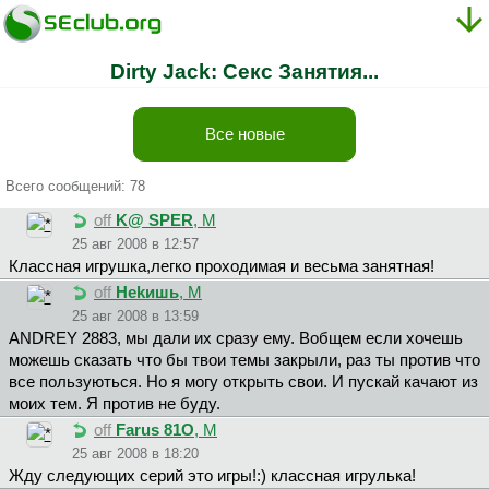
Dirty Jack: Секс Занятия...
Все новые
Всего сообщений: 78
off
K@ SPER
, М
25 авг 2008 в 12:57
Классная игрушка,легко проходимая и весьма занятная!
off
Hekишь
, М
25 авг 2008 в 13:59
ANDREY 2883, мы дали их сразу ему. Вобщем если хочешь
можешь сказать что бы твои темы закрыли, раз ты против что
все пользуються. Но я могу открыть свои. И пускай качают из
моих тем. Я против не буду.
off
Farus 81O
, М
25 авг 2008 в 18:20
Жду следующих серий это игры!:) классная игрулька!