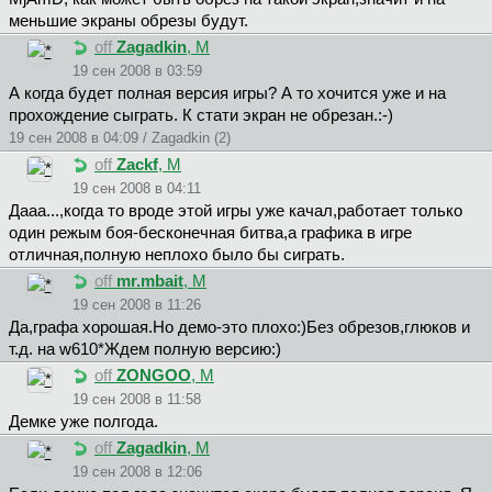
меньшие экраны обрезы будут.
off
Zagadkin
, М
19 сен 2008 в 03:59
А когда будет полная версия игры? А то хочится уже и на
прохождение сыграть. К стати экран не обрезан.:-)
19 сен 2008 в 04:09 / Zagadkin (2)
off
Zackf
, М
19 сен 2008 в 04:11
Дааа...,когда то вроде этой игры уже качал,работает только
один режым боя-бесконечная битва,а графика в игре
отличная,полную неплохо было бы сиграть.
off
mr.mbait
, М
19 сен 2008 в 11:26
Да,графа хорошая.Но демо-это плохо:)Без обрезов,глюков и
т.д. на w610*Ждем полную версию:)
off
ZONGOO
, М
19 сен 2008 в 11:58
Демке уже полгода.
off
Zagadkin
, М
19 сен 2008 в 12:06