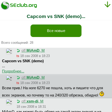
Capcom vs SNK (demo)...
Все новые
Всего сообщений: 28
off
MjAmD
, М
ts
18 сен 2008 в 18:23
Capcom vs SNK (demo)
...
Подробнее...
off
MjAmD
, М
ts
18 сен 2008 в 18:23
Всем прив.! На ноге 6270 не пошла, хоть и пишите что для
всех экранов, но почему то на 240/320 обрезка, обидно!
off
xsm-di
, М
18 сен 2008 в 18:31
MjAmD, как может быть обрез на такой экран,значит и на