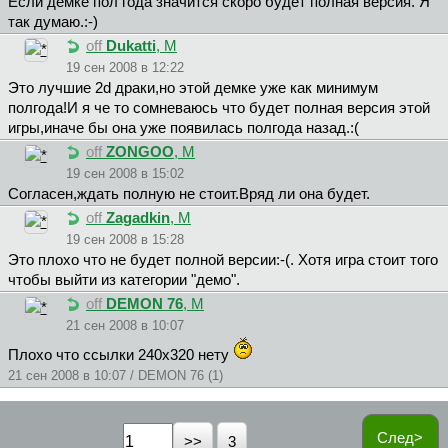
Если демке пол года значится скоро будет полная версия. Я
так думаю.:-)
off
Dukatti
, М
19 сен 2008 в 12:22
Это лучшие 2d драки,но этой демке уже как минимум
полгода!И я че то сомневаюсь что будет полная версия этой
игры,иначе бы она уже появилась полгода назад.:(
off
ZONGOO
, М
19 сен 2008 в 15:02
Согласен,ждать полную не стоит.Вряд ли она будет.
off
Zagadkin
, М
19 сен 2008 в 15:28
Это плохо что не будет полной версии:-(. Хотя игра стоит того
чтобы выйти из категории "демо".
off
DEMON 76
, М
21 сен 2008 в 10:07
Плохо что ссылки 240х320 нету
21 сен 2008 в 10:07 / DEMON 76 (1)
След>
3