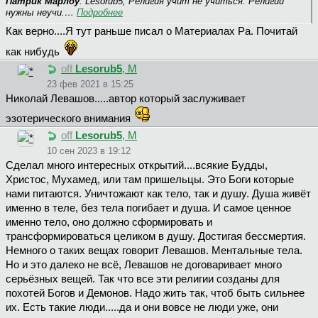
Патрик Марлоу
: Lesorub5, Религия учит не учиться. Религии
нужны неучи.…
Подробнее
Как верно....Я тут раньше писал о Материалах Ра. Почитай
как нибудь
off
Lesorub5
, М
23 фев 2021 в 15:25
Николай Левашов.....автор который заслуживает
эзотерического внимания
off
Lesorub5
, М
10 сен 2023 в 19:12
Сделал много интересных открытий....всякие Будды,
Христос, Мухамед, или там пришельцы. Это Боги которые
нами питаются. Уничтожают как тело, так и душу. Душа живёт
именно в теле, без тела погибает и душа. И самое ценное
именно тело, оно должно сформировать и
трансформироваться целиком в душу. Достигая бессмертия.
Немного о таких вещах говорит Левашов. Ментальные тела.
Но и это далеко не всё, Левашов не договаривает много
серьёзных вещей. Так что все эти религии созданы для
похотей Богов и Демонов. Надо жить так, чтоб быть сильнее
их. Есть такие люди.....да и они вовсе не люди уже, они