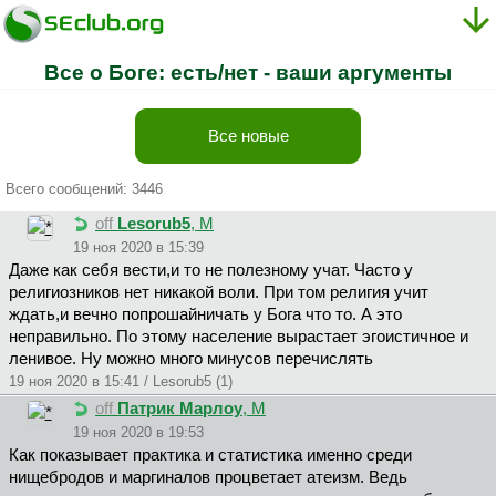
Все о Боге: есть/нет - ваши аргументы
Все новые
Всего сообщений: 3446
off
Lesorub5
, М
19 ноя 2020 в 15:39
Даже как себя вести,и то не полезному учат. Часто у
религиозников нет никакой воли. При том религия учит
ждать,и вечно попрошайничать у Бога что то. А это
неправильно. По этому население вырастает эгоистичное и
ленивое. Ну можно много минусов перечислять
19 ноя 2020 в 15:41 / Lesorub5 (1)
off
Патрик Марлоу
, М
19 ноя 2020 в 19:53
Как показывает практика и статистика именно среди
нищебродов и маргиналов процветает атеизм. Ведь