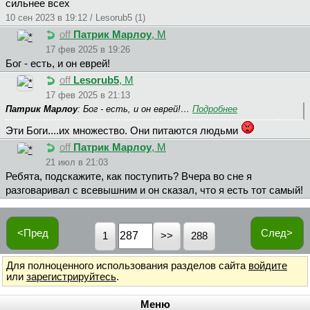
сильнее всех
10 сен 2023 в 19:12 / Lesorub5 (1)
off
Патрик Марлоу
, М
17 фев 2025 в 19:26
Бог - есть, и он еврей!
off
Lesorub5
, М
17 фев 2025 в 21:13
Патрик Марлоу
: Бог - есть, и он еврей!…
Подробнее
Эти Боги....их множество. Они питаются людьми
off
Патрик Марлоу
, М
21 июл в 21:03
Ребята, подскажите, как поступить? Вчера во сне я
разговаривал с всевышним и он сказал, что я есть тот самый!
<Пред
След>
1
288
Для полноценного использования разделов сайта
войдите
или
зарегистрируйтесь
.
Меню