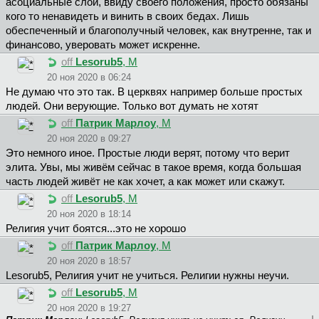
асоциальные слои, ввиду своего положения, просто обязаны
кого то ненавидеть и винить в своих бедах. Лишь
обеспеченный и благополучный человек, как внутренне, так и
финансово, уверовать может искренне.
off
Lesorub5
, М
20 ноя 2020 в 06:24
Не думаю что это так. В церквях например больше простых
людей. Они верующие. Только вот думать не хотят
off
Патрик Марлоу
, М
20 ноя 2020 в 09:27
Это немного иное. Простые люди верят, потому что верит
элита. Увы, мы живём сейчас в такое время, когда большая
часть людей живёт не как хочет, а как может или скажут.
off
Lesorub5
, М
20 ноя 2020 в 18:14
Религия учит боятся...это не хорошо
off
Патрик Марлоу
, М
20 ноя 2020 в 18:57
Lesorub5, Религия учит не учиться. Религии нужны неучи.
off
Lesorub5
, М
20 ноя 2020 в 19:27