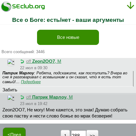
Все о Боге: есть/нет - ваши аргументы
Все новые
Всего сообщений: 3446
off
Zeon2OO7
, М
22 июл в 09:30
Патрик Марлоу
: Ребята, подскажите, как поступить? Вчера во
сне я разговаривал с всевышним и он сказал, что я есть тот
самый!…
Подробнее
Забить
off
Патрик Марлоу
, М
23 июл в 19:42
Zeon2OO7, Не могу! Мне кажется, это знак! Думаю собрать
свою паству и нести слово божье во мрак безверия!
<Пред
1