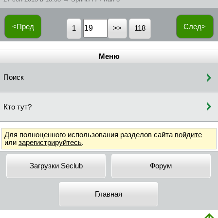
<Пред
След>
1
118
Меню
Поиск
Кто тут?
Для полноценного использования разделов сайта
войдите
или
зарегистрируйтесь
.
Загрузки Seclub
Форум
Главная