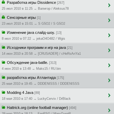
Разработка игры Dissidence
[267]
25 июл 2010 в 11:25 → Baпигop / Aleksus78
Сенсорные игры
[1]
23 июл 2010 в 15:01 → S G5O2 / S G5O2
Изменение java слайд-шоу.
[13]
8 июл 2010 в 07:22 → jekaO4O482 / Wgis
Исходники программ и игр на java
[21]
14 июн 2010 в 20:58 → [CRUSADER] / cHeRsAnYa1
Обсуждениe java-batlle.
[313]
4 июн 2010 в 13:48 → Maks15 / RU.bin
разработка игры Атлантида
[175]
25 мая 2010 в 19:45 → DDDENISSS / DDDENISSS
Modding 4 Java
[89]
18 мая 2010 в 17:40 → LuckyCervix / DrBlack
Hattrick.org (online football manager)
[494]
29 мар 2010 в 18:13 → FanPSG / Man-O-waR