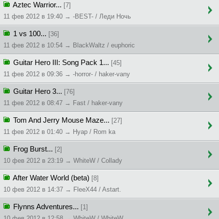
Aztec Warrior...
[7]
11 фев 2012 в 19:40 → -BEST- / Леди Ночь
1 vs 100...
[36]
11 фев 2012 в 10:54 → BlackWaltz / euphoric
Guitar Hero III: Song Pack 1...
[45]
11 фев 2012 в 09:36 → -horror- / haker-vany
Guitar Hero 3...
[76]
11 фев 2012 в 08:47 → Fast / haker-vany
Tom And Jerry Mouse Maze...
[27]
11 фев 2012 в 01:40 → Hyap / Rom ka
Frog Burst...
[2]
10 фев 2012 в 23:19 → WhiteW / Collady
After Water World (beta)
[8]
10 фев 2012 в 14:37 → FleeX44 / Astart.
Flynns Adventures...
[1]
10 фев 2012 в 12:58 → WhiteW / WhiteW