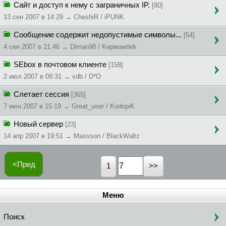
Сайт и доступ к нему с заграничных IP.
[80]
13 сен 2007 в 14:29 → CheshiR / iPUNK
Сообщение содержит недопустимые символы...
[54]
4 сен 2007 в 21:46 → Diman98 / Kиpмaмбek
SEbox в почтовом клиенте
[158]
2 июл 2007 в 08:31 → vdb / D*O
Слетает сессия
[365]
7 июн 2007 в 15:19 → Great_user / KodopiK
Новый сервер
[23]
14 апр 2007 в 19:51 → Massson / BlackWaltz
<Пред
1
Меню
Поиск