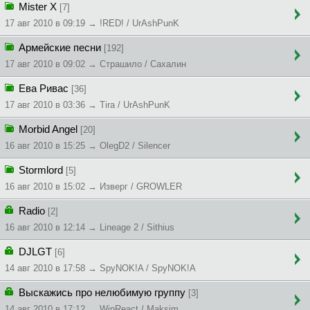
Mister X
[7]
17 авг 2010 в 09:19 → !RED! / UrAshPunK
Армейские песни
[192]
17 авг 2010 в 09:02 → Cтpaшилo / Сахалин
Ева Ривас
[36]
17 авг 2010 в 03:36 → Tira / UrAshPunK
Morbid Angel
[20]
16 авг 2010 в 15:25 → OlegD2 / Silencer
Stormlord
[5]
16 авг 2010 в 15:02 → Изверг / GROWLER
Radio
[2]
16 авг 2010 в 12:14 → Lineage 2 / Sithius
DJLGT
[6]
14 авг 2010 в 17:58 → SpyNOK!A / SpyNOK!A
Выскажись про нелюбимую группу
[3]
14 авг 2010 в 17:12 → WinReact / Maksim