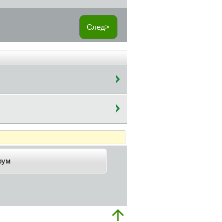
След>
рум