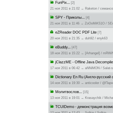
FunPix...
[2]
21 ноя 2011 в 21:02 → Raketon / ceмaнc
SPY - Приколы...
[4]
21 ноя 2011 в 11:46 → ZoOoMiK51O / S
eZReader DOC PDF Lite
[7]
20 ноя 2011 в 21:35 → duh92 / enyk63
eBuddy...
[47]
18 ноя 2011 в 15:22 → [Arhangel] / mRWi
jClazzME - Offline Java Decompil
17 ноя 2011 в 06:42 → aNNiMON / Salat-s
Dictionary En Ru (Англо-русский 
14 ноя 2011 в 19:30 → anticooler / @П
Молитвослов...
[15]
13 ноя 2011 в 19:01 → Krasaychik / Mich
TCUIDemo - демонстрация возм
12 ноя 2011 в 12:43 → Solkin / Solkin