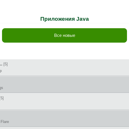
Приложения Java
Все новые
..
[5]
p
gs
[5]
 Flare