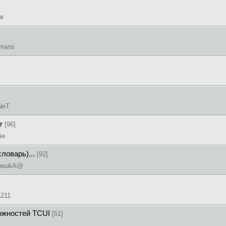
oв
Emans
NeT
er
[96]
ie
словарь)...
[92]
apнишkA@
a211
ожностей TCUI
[51]