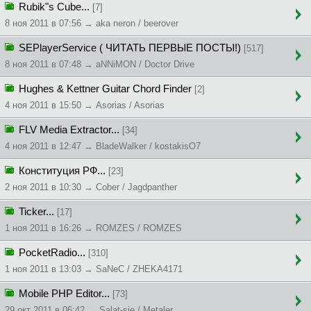
Rubik"s Cube...
[7]
8 ноя 2011 в 07:56 → aka neron / beerover
SEPlayerService ( ЧИТАТЬ ПЕРВЫЕ ПОСТЫ!)
[517]
8 ноя 2011 в 07:48 → aNNiMON / Doctor Drive
Hughes & Kettner Guitar Chord Finder
[2]
4 ноя 2011 в 15:50 → Asorias / Asorias
FLV Media Extractor...
[34]
4 ноя 2011 в 12:47 → BladeWalker / kostakisO7
Конституция РФ...
[23]
2 ноя 2011 в 10:30 → Cober / Jagdpanther
Ticker...
[17]
1 ноя 2011 в 16:26 → ROMZES / ROMZES
PocketRadio...
[310]
1 ноя 2011 в 13:03 → SaNeC / ZHEKA4171
Mobile PHP Editor...
[73]
29 окт 2011 в 06:42 → Salat-sie / Metaler