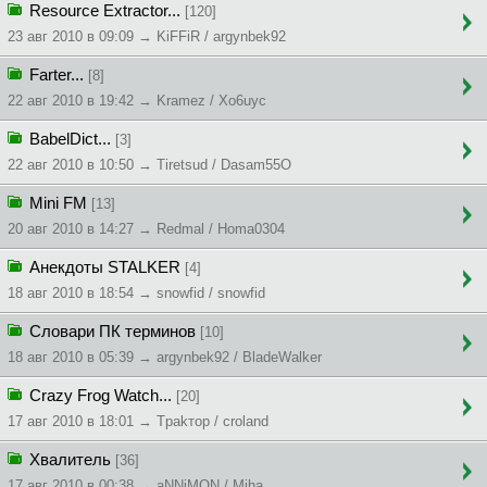
Resource Extractor...
[120]
23 авг 2010 в 09:09 → KiFFiR / argynbek92
Farter...
[8]
22 авг 2010 в 19:42 → Kramez / Xo6uyc
BabelDict...
[3]
22 авг 2010 в 10:50 → Tiretsud / Dasam55O
Mini FM
[13]
20 авг 2010 в 14:27 → Redmal / Homa0304
Анекдоты STALKER
[4]
18 авг 2010 в 18:54 → snowfid / snowfid
Словари ПК терминов
[10]
18 авг 2010 в 05:39 → argynbek92 / BladeWalker
Crazy Frog Watch...
[20]
17 авг 2010 в 18:01 → Tpakтop / croland
Хвалитель
[36]
17 авг 2010 в 00:38 → aNNiMON / Miha