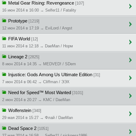
Metal Gear Rising: Revengeance
[107]
16 июн 2014 в 16:00 → Selfer11 / Fatality
Prototype
[1219]
12 июн 2014 в 17:19 → EviLord / Angst
FIFA World
[12]
11 июн 2014 в 12:18 → DaeMan / Норм
Lineage 2
[2825]
8 июн 2014 в 14:35 → MEDVED! / SDem
Injustice: Gods Among Us Ultimate Edition
[31]
7 июн 2014 в 06:42 → Cliffman / ЭЭХ
Need for Speed™ Most Wanted
[3101]
2 июн 2014 в 20:27 → KMC / DaeMan
Wolfenstein
[340]
29 мая 2014 в 15:27 → Флай / DaeMan
Dead Space 2
[1051]
27 мая 2014 в 16:58 → Selfer11 / sickness1986