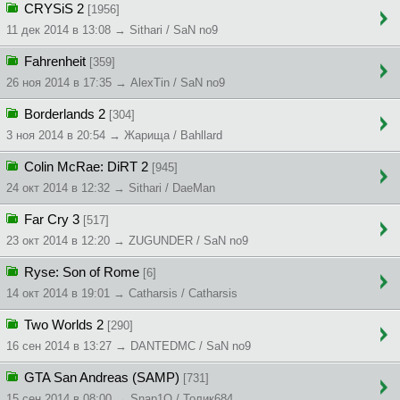
CRYSiS 2
[1956]
11 дек 2014 в 13:08 → Sithari / SaN no9
Fahrenheit
[359]
26 ноя 2014 в 17:35 → AlexTin / SaN no9
Borderlands 2
[304]
3 ноя 2014 в 20:54 → Жapищa / Bahllard
Colin McRae: DiRT 2
[945]
24 окт 2014 в 12:32 → Sithari / DaeMan
Far Cry 3
[517]
23 окт 2014 в 12:20 → ZUGUNDER / SaN no9
Ryse: Son of Rome
[6]
14 окт 2014 в 19:01 → Catharsis / Catharsis
Two Worlds 2
[290]
16 сен 2014 в 13:27 → DANTEDMC / SaN no9
GTA San Andreas (SAMP)
[731]
15 сен 2014 в 08:00 → Snap1O / Толик684