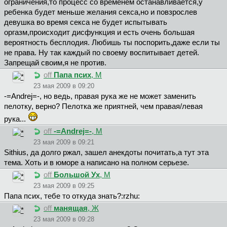
ограничения,то процесс со временем останавливается,у
ребенка будет меньше желания секса,но и повзрослев
девушка во время секса не будет испытывать
оргазм,происходит дисфункция и есть очень большая
вероятность бесплодия. Любишь ты поспорить,даже если ты
не права. Ну так каждый по своему воспитывает детей.
Запрещай своим,я не против.
off
Пaпa пcиx
, М
23 мая 2009 в 09:20
-=Andrej=-, но ведь, правая рука же не может заменить
пелотку, верно? Пелотка же приятней, чем правая/левая
рука...
off
-=Andrej=-
, М
23 мая 2009 в 09:21
Sithius, да долго ржал, зашел анекдоты почитать,а тут эта
тема. Хоть и в юморе а написано на полном серьезе.
off
Большой Ух
, М
23 мая 2009 в 09:25
Пaпa пcиx, тебе то откуда знать?:rzhu:
off
манящая
, Ж
23 мая 2009 в 09:28