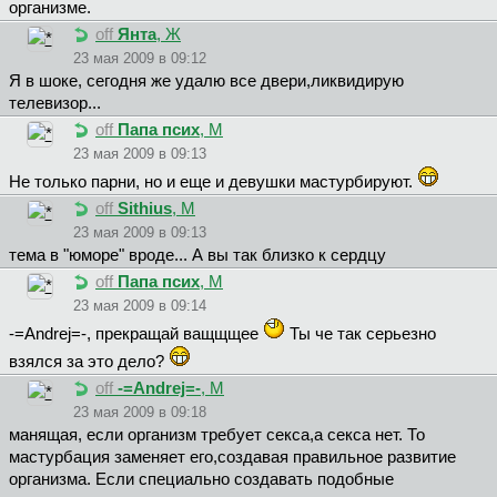
организме.
off
Янта
, Ж
23 мая 2009 в 09:12
Я в шоке, сегодня же удалю все двери,ликвидирую
телевизор...
off
Пaпa пcиx
, М
23 мая 2009 в 09:13
Не только парни, но и еще и девушки мастурбируют.
off
Sithius
, М
23 мая 2009 в 09:13
тема в "юморе" вроде... А вы так близко к сердцу
off
Пaпa пcиx
, М
23 мая 2009 в 09:14
-=Andrej=-, прекращай ващщщее
Ты че так серьезно
взялся за это дело?
off
-=Andrej=-
, М
23 мая 2009 в 09:18
мaнящaя, если организм требует секса,а секса нет. То
мастурбация заменяет его,создавая правильное развитие
организма. Если специально создавать подобные