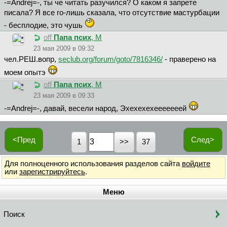
-=Andrej=-, ты че читать разучился? О каком я запрете
писала? Я все го-лишь сказала, что отсутствие мастурбации
- бесплодие, это чушь
off
Пaпa пcиx
, М
23 мая 2009 в 09:32
чeл.PEШ.вoпp,
seclub.org/forum/goto/7816346/
- праверено на
моем опытэ
off
Пaпa пcиx
, М
23 мая 2009 в 09:33
-=Andrej=-, давай, весели народ, Эхехехехееееееей
<Пред
След>
1
37
Для полноценного использования разделов сайта
войдите
или
зарегистрируйтесь
.
Меню
Поиск