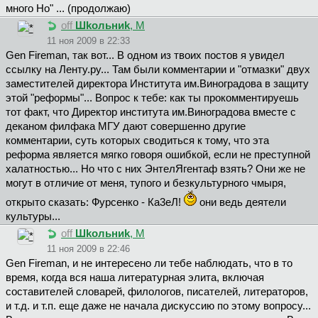
много Но" ... (продолжаю)
off
Шkoльниk
, М
11 ноя 2009 в 22:33
Gen Fireman, так вот... В одном из твоих постов я увидел
ссылку на Ленту.ру... Там были комментарии и "отмазки" двух
заместителей директора Института им.Виноградова в защиту
этой "реформы"... Вопрос к тебе: как ты прокомментируешь
тот факт, что Директор института им.Виноградова вместе с
деканом филфака МГУ дают совершенно другие
комментарии, суть которых сводиться к тому, что эта
реформа является мягко говоря ошибкой, если не преступной
халатностью... Но что с них ЭнтелЯгентаф взять? Они же не
могут в отличие от меня, тупого и безкультурного чмыря,
открыто сказать: Фурсенко - Ка3еЛ!
они ведь деятели
культуры...
off
Шkoльниk
, М
11 ноя 2009 в 22:46
Gen Fireman, и не интересено ли тебе наблюдать, что в то
время, когда вся наша литературная элита, включая
составителей словарей, филологов, писателей, литераторов,
и т.д. и т.п. еще даже не начала дискуссию по этому вопросу...