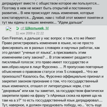
деградирует вместе с обществом которое им пользуется...
Поэтому в нем не может быть открытий и постоянного
развития... В нем происходят лишь изменения, которые
констатируются... Думаю, нам с тобой этот момент понятен и
тут мы едины в наших мнениях... "Идем дальше"
off
Шkoльниk
, М
11 ноя 2009 в 22:22
Gen Fireman, а дальше у нас вопрос о том, кто же Имеет
Право регистрировать изменения в языке, но не просто
фиксировать их в разных словарях и научных работах, как
это делают "ученые от языка", а присваивать этим
изменениям силу закона? ... В этом момент раздается
писклявый голосок: это право имеет госсударство и
мин.образ.науки в лице Фурсенко. ... Я пропускаю повторные
объяснения о правовом статусе этих 5 словарей... Что же
произошло? Казалось бы, Фурсенко оффициально признал и
закрепил законом признание о том, что госсударственный
язык изменился, отошел от литературных норм, стал
"дворовым" или как ты заметил, за государством фактически
закрепили право на фразу "э пАрниша скока на время ща на
там на а э?" то есть госсударственный язык деградировал....
Тут, наверное, я должен праздновать победу, но... "есть еще