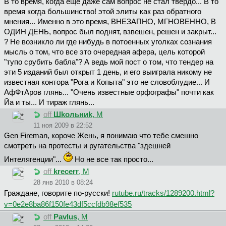
В то время, когда еще даже сам вопрос не стал твердо... В то
время когда большинство! этой элиты как раз обратного
мнения... Именно в это время, ВНЕЗАПНО, МГНОВЕННО, В
ОДИН ДЕНЬ, вопрос был поднят, взвешен, решен и закрыт...
? Не возникло ли где нибудь в потоенных уголках сознания
мысль о том, что все это очередная афера, цель которой
"тупо срубить бабла"? А ведь мой пост о том, что тендер на
эти 5 изданий был открыт 1 день, и его выиграла никому не
известная контора "Рога и Копыта" это не словоблудие... И
АфФтАров глянь... "Очень известные орфографы" почти как
Йа и ты... И тираж глянь...
off
Шkoльниk
, М
11 ноя 2009 в 22:52
Gen Fireman, короче Жень, я понимаю что тебе смешно
смотреть на протесты и ругательства "здешней
Интелягенции"...
Но не все так просто...
off
krecerr
, М
28 янв 2010 в 08:24
Граждане, говорите по-русски!
rutube.ru/tracks/1289200.html?
v=0e2e8ba86f150fe43df5ccfdb98ef535
off
Pavlus
, М