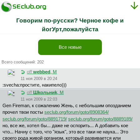
Говорим по-русски? Черное кофе и
йогУрт,пожалуйста
Все новые
Всего сообщений: 202
off
webbed
, М
11 ноя 2009 в 20:24
:svecha:простите, накипело)))
off
Шkoльниk
, М
11 ноя 2009 в 22:03
Gen Fireman, к сожалению Жень, с небольшим опозданием
прочел твои посты
seclub.org/forum/goto/8908364/
seclub.org/forum/goto/8891719/
seclub.org/forum/goto/8889189/
но, все же, хотел бы... даже не оспорить... А добавить кое
что... Начну с того, что "язык", это все таки не наука... Это
своего рода живой организм, который развивается или