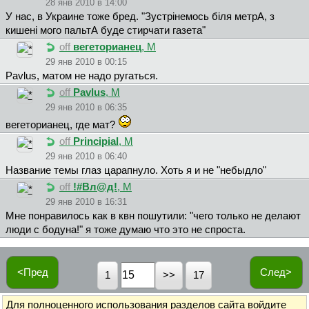
28 янв 2010 в 14:00
У нас, в Украине тоже бред. "Зустрiнемось бiля метрА, з
кишенi мого пальтА буде стирчати газета"
off
вeгeтopиaнeц
, М
29 янв 2010 в 00:15
Pavlus, матом не надо ругаться.
off
Pavlus
, М
29 янв 2010 в 06:35
вeгeтopиaнeц, где мат?
off
Principial
, М
29 янв 2010 в 06:40
Название темы глаз царапнуло. Хоть я и не "небыдло"
off
!#Bл@д!
, М
29 янв 2010 в 16:31
Мне понравилось как в квн пошутили: "чего только не делают
люди с бодуна!" я тоже думаю что это не спроста.
<Пред
След>
1
17
Для полноценного использования разделов сайта
войдите