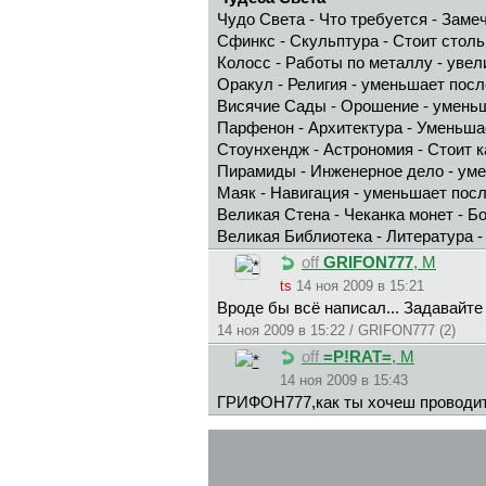
Чудо Света - Что требуется - Заме
Сфинкс - Скульптура - Стоит стольк
Колосс - Работы по металлу - уве
Оракул - Религия - уменьшает пос
Висячие Сады - Орошение - умень
Парфенон - Архитектура - Уменьша
Стоунхендж - Астрономия - Стоит ка
Пирамиды - Инженерное дело - ум
Маяк - Навигация - уменьшает пос
Великая Стена - Чеканка монет - Б
Великая Библиотека - Литература 
off
GRIFON777
, М
ts
14 ноя 2009 в 15:21
Вроде бы всё написал... Задавайте
14 ноя 2009 в 15:22 / GRIFON777 (2)
off
=P!RAT=
, М
14 ноя 2009 в 15:43
ГPИФOH777,как ты хочеш проводить