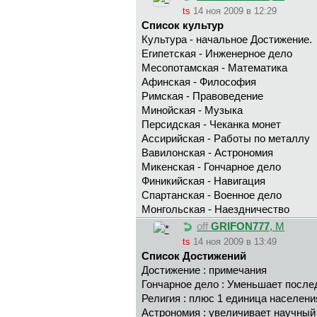
ts
14 ноя 2009 в 12:29
Список культур
Культура - начальное Достижение.
Египетская - Инженерное дело
Месопотамская - Математика
Афинская - Философия
Римская - Правоведение
Минойская - Музыка
Персидская - Чеканка монет
Ассирийская - Работы по металлу
Вавилонская - Астрономия
Микенская - Гончарное дело
Финикийская - Навигация
Спартанская - Военное дело
Монгольская - Наездничество
off
GRIFON777
, М
ts
14 ноя 2009 в 13:49
Список Достижений
Достижение : примечания
Гончарное дело : Уменьшает послед
Религия : плюс 1 единица населени
Астрономия : увеличивает научный