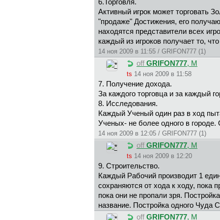
6.Торговля.
Активный игрок может торговать З
"продаже" Достижения, его получаю
находятся представители всех игро
каждый из игроков получает то, что
14 ноя 2009 в 11:55 / GRIFON777 (1)
off
GRIFON777
, М
ts
14 ноя 2009 в 11:58
7. Получение дохода.
За каждого торговца и за каждый го
8. Исследования.
Каждый Ученый один раз в ход пыта
Ученых- не более одного в городе.
14 ноя 2009 в 12:05 / GRIFON777 (1)
off
GRIFON777
, М
ts
14 ноя 2009 в 12:20
9. Строительство.
Каждый Рабочий производит 1 един
сохраняются от хода к ходу, пока 
пока они не пропали зря. Постройка
название. Постройка одного Чуда С
off
GRIFON777
, М