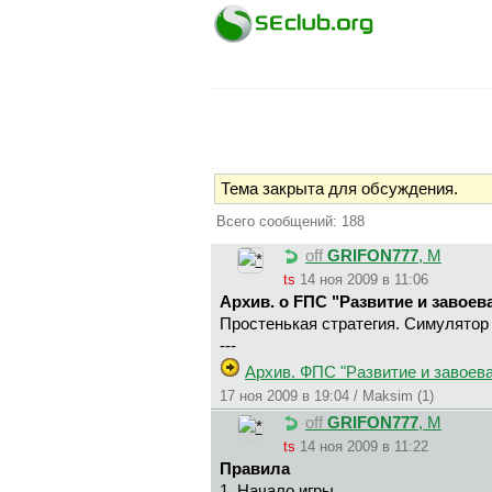
Тема закрыта для обсуждения.
Всего сообщений: 188
off
GRIFON777
, М
ts
14 ноя 2009 в 11:06
Архив. o FПС "Развитие и завоев
Простенькая стратегия. Симулятор 
---
Архив. ФПС "Развитие и завоев
17 ноя 2009 в 19:04 / Maksim (1)
off
GRIFON777
, М
ts
14 ноя 2009 в 11:22
Правила
1. Начало игры.