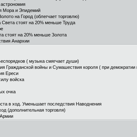
и астрономия
я Мора и Эпидемий
Золото на Город (облегчает торговлю)
а Света стоят на 20% меньше Труда
ре
ета стоят на 20% меньше Золота
ствия Анархии
еспорядков ( музыка смягчает души)
я Гражданской войны и Сумашествия короля ( при демократии их
ия Ереси
силу войска
ых очка
иста в ход. Уменьшает последствия Наводнения
 ход (дополнительная торговля)
 Армии