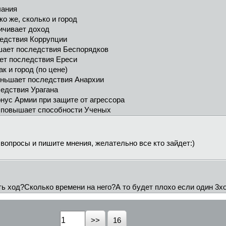
чания
о же, сколько и город
личивает доход
ледствия Коррупции
шает последствия Беспорядков
ет последствия Ереси
к и город (по цене)
еньшает последствия Анархии
ледствия Урагана
онус Армии при защите от агрессора
- повышает способности Ученых
 вопросы и пишите мнения, желательно все кто зайдет:)
 ход?Сколько времени на него?А то будет плохо если один 3ход
16