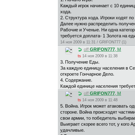
Каждый игрок начинает с 10 едини
хода.
2. Структура хода. Игроки ходят п
Далее нужно распределить получен
Рабочие и Ученые. Ни одна катего
требуется доплата- 1 Золота на ед
14 ноя 2009 в 11:31 / GRIFON777 (1)
off
GRIFON777
, М
ts
14 ноя 2009 в 11:38
3. Получение Еды.
За каждую единицу населения в Сел
откроете Гончарное Дело.
4. Содержание.
Каждой единице населения требует
off
GRIFON777
, М
ts
14 ноя 2009 в 11:48
5. Война. Игрок может атаковать о
стороне. Война происходят частями
свои армии, то победитель выбирае
Выиграет скорее всего тот, у кого
удачливые.