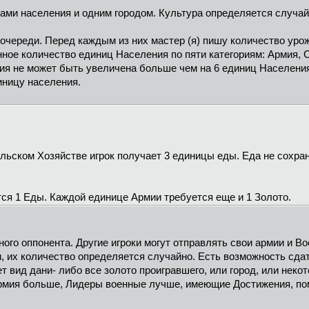
цами населения и одним городом. Культура определяется случай
о очереди. Перед каждым из них мастер (я) пишу количество ур
ное количество единиц Населения по пяти категориям: Армия, 
рия не может быть увеличена больше чем на 6 единиц Населен
иницу населения.
ьском Хозяйстве игрок получает 3 единицы еды. Еда не сохраня
ся 1 Еды. Каждой единице Армии требуется еще и 1 Золото.
дного оппонента. Другие игроки могут отправлять свои армии и 
, их количество определяется случайно. Есть возможность сдат
т вид дани- либо все золото проигравшего, или город, или неко
 Армия больше, Лидеры военные лучше, имеющие Достижения, пом