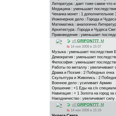
Литература : дает тоже самое что 
Медицина : уменьшает последстви
Чеканка монет : 1 дополнительное 
Инженерное дело : Города и Чудес
Математика : аналогично Литерату
Архитектура : Города и Чудеса Св
Правоведение : уменьшает послед
off
GRIFON777
, М
ts
14 ноя 2009 в 15:07
Музыка : уменьшает последствия Б
Демократия : уменьшает последстви
Философия : уменьшает последств
Работы по металлу : увеличивают 
Драма и Поэзия : 2 Победных очка
Скульптура и Живопись : 2 Победн
Военное дело : усиливает Армию
Орошение : +1 Еды на с/х специал
Навигация : + 1 Золота на город за
Наездничество : увеличивает силу
off
GRIFON777
, М
ts
14 ноя 2009 в 15:19
Чудеса Света