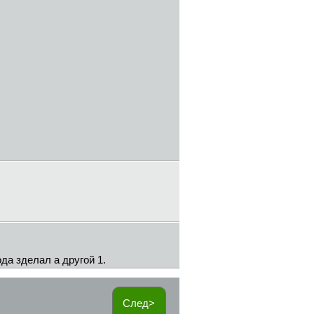
а зделал а другой 1.
След>