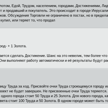
олотом, Едой, Трудом, населением, городами, Достижениями, Ли
т и продавший и покупатель. Это происходит в городе Иерусалим
ков. Обсуждения Торговли не ограничено в постах, но в предела
 купил, или теряет то, что продал
род- + 1 Золота.
ется сделать Достижение. Шанс на это невелик, тем более что 
 Они выполняют работу автоматически и её результаты будут р
ицу Труда за ход. Присвойте очки Труда строющемуся городу и
проект не будет завершен. Не присвоенные очки Труда теряются. 
 одного города стоит 50 Труда и 25 Золота. Для нового города, 
вета стоит 100 Труда и 50 Золота. В одном городе может быть т