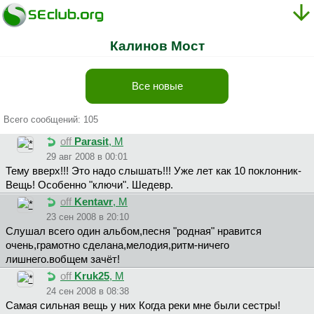
Калинов Мост
Все новые
Всего сообщений: 105
off
Parasit
, М
29 авг 2008 в 00:01
Тему вверх!!! Это надо слышать!!! Уже лет как 10 поклонник-
Вещь! Особенно "ключи". Шедевр.
off
Kentavr
, М
23 сен 2008 в 20:10
Слушал всего один альбом,песня "родная" нравится
очень,грамотно сделана,мелодия,ритм-ничего
лишнего.вобщем зачёт!
off
Kruk25
, М
24 сен 2008 в 08:38
Самая сильная вещь у них Когда реки мне были сестры!