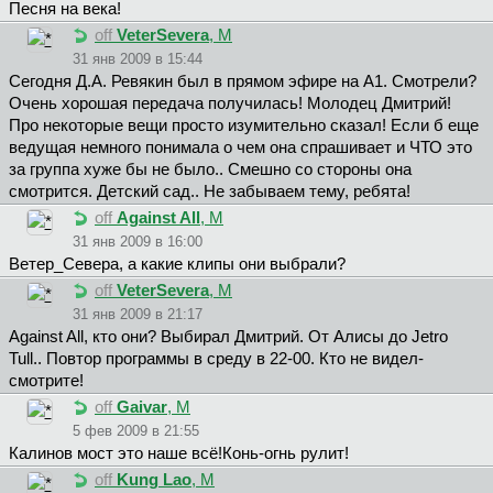
Песня на века!
off
VeterSevera
, М
31 янв 2009 в 15:44
Сегодня Д.А. Ревякин был в прямом эфире на А1. Смотрели?
Очень хорошая передача получилась! Молодец Дмитрий!
Про некоторые вещи просто изумительно сказал! Если б еще
ведущая немного понимала о чем она спрашивает и ЧТО это
за группа хуже бы не было.. Смешно со стороны она
смотрится. Детский сад.. Не забываем тему, ребята!
off
Against All
, М
31 янв 2009 в 16:00
Beтep_Ceвepa, а какие клипы они выбрали?
off
VeterSevera
, М
31 янв 2009 в 21:17
Against All, кто они? Выбирал Дмитрий. От Алисы до Jetro
Tull.. Повтор программы в среду в 22-00. Кто не видел-
смотрите!
off
Gaivar
, М
5 фев 2009 в 21:55
Калинов мост это наше всё!Конь-огнь рулит!
off
Kung Lao
, М