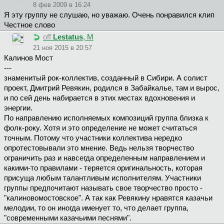
8 фев 2009 в 16:24
Я эту группу не слушаю, но уважаю. Очень понравился клип
Честное слово
off
Lestatus
, М
21 ноя 2015 в 20:57
Калинов Мост
---
знаменитый рок-коллектив, созданный в Сибири. А солист
проект, Дмитрий Ревякин, родился в Забайкалье, там и вырос,
и по сей день набирается в этих местах вдохновения и
энергии.
По направлению исполняемых композиций группа близка к
фолк-року. Хотя и это определение не может считаться
точным. Потому что участники коллектива нередко
опротестовывали это мнение. Ведь нельзя творчество
ограничить раз и навсегда определенным направлением и
какими-то правилами - теряется оригинальность, которая
присуща любым талантливым исполнителям. Участники
группы предпочитают называть свое творчество просто -
"калиновомостовское". А так как Ревякину нравятся казачьи
мелодии, то он иногда именует то, что делает группа,
"современными казачьими песнями".