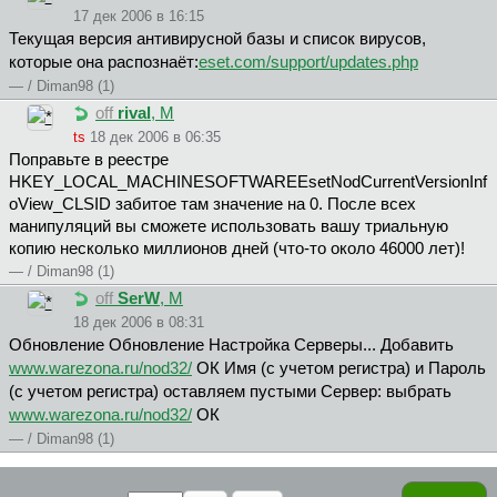
17 дек 2006 в 16:15
Текущая версия антивирусной базы и список вирусов,
которые она распознаёт:
eset.com/support/updates.php
— / Diman98 (1)
off
rival
, М
ts
18 дек 2006 в 06:35
Поправьте в реестре
HKEY_LOCAL_MACHINESOFTWAREEsetNodCurrentVersionInf
oView_CLSID забитое там значение на 0. После всех
манипуляций вы сможете использовать вашу триальную
копию несколько миллионов дней (что-то около 46000 лет)!
— / Diman98 (1)
off
SerW
, М
18 дек 2006 в 08:31
Обновление Обновление Настройка Серверы... Добавить
www.warezona.ru/nod32/
ОК Имя (с учетом регистра) и Пароль
(с учетом регистра) оставляем пустыми Сервер: выбрать
www.warezona.ru/nod32/
ОК
— / Diman98 (1)