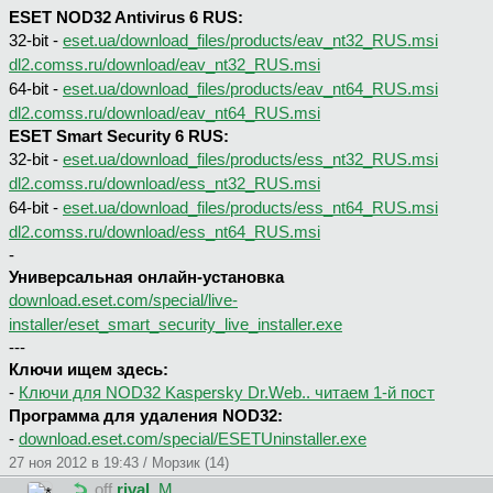
ESET NOD32 Antivirus 6 RUS:
32-bit -
eset.ua/download_files/products/eav_nt32_RUS.msi
dl2.comss.ru/download/eav_nt32_RUS.msi
64-bit -
eset.ua/download_files/products/eav_nt64_RUS.msi
dl2.comss.ru/download/eav_nt64_RUS.msi
ESET Smart Security 6 RUS:
32-bit -
eset.ua/download_files/products/ess_nt32_RUS.msi
dl2.comss.ru/download/ess_nt32_RUS.msi
64-bit -
eset.ua/download_files/products/ess_nt64_RUS.msi
dl2.comss.ru/download/ess_nt64_RUS.msi
-
Универсальная онлайн-установка
download.eset.com/special/live-
installer/eset_smart_security_live_installer.exe
---
Ключи ищем здесь:
-
Ключи для NOD32 Kaspersky Dr.Web.. читаем 1-й пост
Программа для удаления NOD32:
-
download.eset.com/special/ESETUninstaller.exe
27 ноя 2012 в 19:43 / Морзик (14)
off
rival
, М