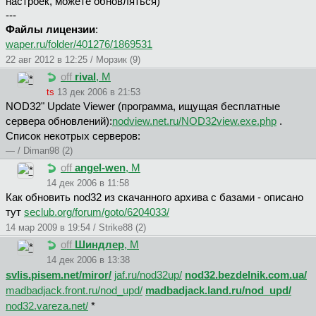
настроек, можете обновляться)
---
Файлы лицензии
:
waper.ru/folder/401276/1869531
22 авг 2012 в 12:25 / Морзик (9)
off
rival
, М
ts
13 дек 2006 в 21:53
NOD32" Update Viewer (программа, ищущая бесплатные
сервера обновлений):
nodview.net.ru/NOD32view.exe.php
.
Список некотрых серверов:
— / Diman98 (2)
off
angel-wen
, М
14 дек 2006 в 11:58
Как обновить nod32 из скачанного архива с базами - описано
тут
seclub.org/forum/goto/6204033/
14 мар 2009 в 19:54 / Strike88 (2)
off
Шиндлep
, М
14 дек 2006 в 13:38
svlis.pisem.net/miror/
jaf.ru/nod32up/
nod32.bezdelnik.com.ua/
madbadjack.front.ru/nod_upd/
madbadjack.land.ru/nod_upd/
nod32.vareza.net/
*