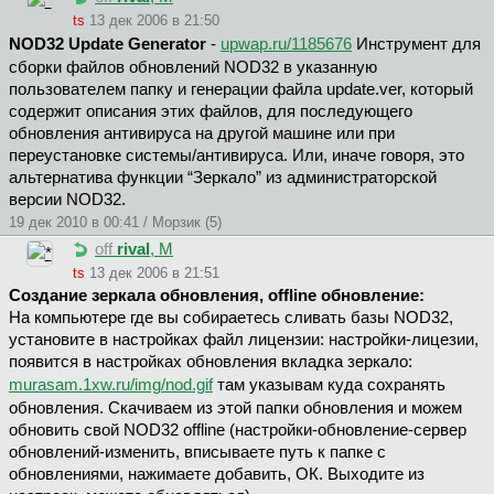
ts
13 дек 2006 в 21:50
NOD32 Update Generator
-
upwap.ru/1185676
Инструмент для
сборки файлов обновлений NOD32 в указанную
пользователем папку и генерации файла update.ver, который
содержит описания этих файлов, для последующего
обновления антивируса на другой машине или при
переустановке системы/антивируса. Или, иначе говоря, это
альтернатива функции “Зеркало” из администраторской
версии NOD32.
19 дек 2010 в 00:41 / Морзик (5)
off
rival
, М
ts
13 дек 2006 в 21:51
Создание зеркала обновления, offline обновление:
На компьютере где вы собираетесь сливать базы NOD32,
установите в настройках файл лицензии: настройки-лицезии,
появится в настройках обновления вкладка зеркало:
murasam.1xw.ru/img/nod.gif
там указывам куда сохранять
обновления. Скачиваем из этой папки обновления и можем
обновить свой NOD32 offline (настройки-обновление-сервер
обновлений-изменить, вписываете путь к папке с
обновлениями, нажимаете добавить, ОК. Выходите из