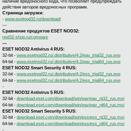
наличие вредоносного кода, что позволяет предупреждать
действия авторов вредоносных программ.
Страница загрузки:
-
www.esetnod32.ru/download/
---
Сравнение продуктов ESET NOD32:
nod32-shop.ru/compare
---
ESET NOD32 Antivirus 4 RUS:
32-bit -
www.esetnod32.ru/.distributive/4.2/eav_trial32_rus.exe
64-bit -
www.esetnod32.ru/.distributive/4.2/eav_trial64_rus.exe
ESET NOD32 Smart Security 4 RUS:
32-bit -
www.esetnod32.ru/.distributive/4.2/ess_trial32_rus.exe
64-bit -
www.esetnod32.ru/.distributive/4.2/ess_trial64_rus.exe
-
ESET NOD32 Antivirus 5 RUS:
32-bit -
download.eset.com/download/win/eav/eav_nt32_rus.msi
64-bit -
download.eset.com/download/win/eav/eav_nt64_rus.msi
ESET NOD32 Smart Security 5 RUS:
32-bit -
download.eset.com/download/win/ess/ess_nt32_rus.msi
64-bit -
download.eset.com/download/win/ess/ess_nt64_rus.msi
-