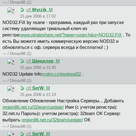
— / Diman98 (1)
off
Myrzik
, М
15 дек 2006 в 17:02
NOD32.FiX by nsane - программа, каждый раз при запуске
систему удаляющая триальный ключ из
реестра:
www.pirateshare.net/?page=search&q=NOD32.FiX
. То
есть Вы можете иметь коммерческую версию NOD32 и
обновляться с оф. сервера всегда и бесплатно! ; )
— / Diman98 (1)
off
Шиндлep
, М
15 дек 2006 в 21:00
NOD32 Update Info:
volny.cz/esetnod32
.
— / Diman98 (1)
off
SerW
, М
15 дек 2006 в 21:14
Обновление Обновление Настройка Серверы... Добавить
region86.net.ru/32team/update/
Имя (с учетом регистра):
32.net.ru Пароль(с учетом регистра): 32team ОК Сервер:
выбрать
region86.net.ru/32team/update/
ОК
— / Diman98 (1)
off
SerW
, М