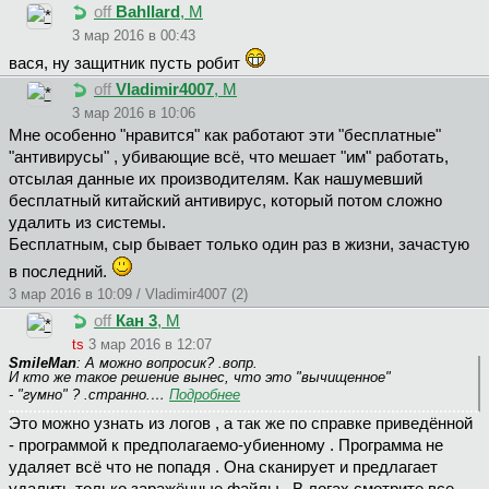
off
Bahllard
, М
3 мар 2016 в 00:43
вася, ну защитник пусть робит
off
Vladimir4007
, М
3 мар 2016 в 10:06
Мне особенно "нравится" как работают эти "бесплатные"
"антивирусы" , убивающие всё, что мешает "им" работать,
отсылая данные их производителям. Как нашумевший
бесплатный китайский антивирус, который потом сложно
удалить из системы.
Бесплатным, сыр бывает только один раз в жизни, зачастую
в последний.
3 мар 2016 в 10:09 / Vladimir4007 (2)
off
Кан 3
, М
ts
3 мар 2016 в 12:07
SmileMan
: А можно вопросик? .вопр.
И кто же такое решение вынес, что это "вычищенное"
- "гумно" ? .странно.…
Подробнее
Это можно узнать из логов , а так же по справке приведённой
- программой к предполагаемо-убиенному . Программа не
удаляет всё что не попадя . Она сканирует и предлагает