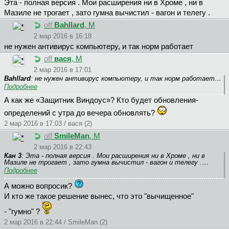
Эта - полная версия . Мои расширения ни в Хроме , ни в
Мазиле не трогает , зато гумна вычистил - вагон и телегу .
off
Bahllard
, М
2 мар 2016 в 16:18
не нужен антивирус компьютеру, и так норм работает
off
вася
, М
2 мар 2016 в 17:01
Bahllard
: не нужен антивирус компьютеру, и так норм работает…
Подробнее
А как же «Защитник Виндоус»? Кто будет обновления-
определений с утра до вечера обновлять?
2 мар 2016 в 17:03 / вася (2)
off
SmileMan
, М
2 мар 2016 в 22:43
Кан 3
: Эта - полная версия . Мои расширения ни в Хроме , ни в
Мазиле не трогает , зато гумна вычистил - вагон и телегу .…
Подробнее
А можно вопросик?
И кто же такое решение вынес, что это "вычищенное"
- "гумно" ?
2 мар 2016 в 22:44 / SmileMan (2)