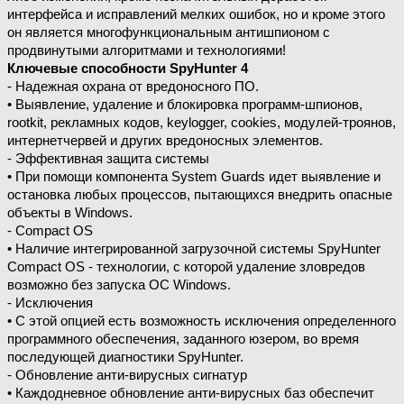
интерфейса и исправлений мелких ошибок, но и кроме этого
он является многофункциональным антишпионом с
продвинутыми алгоритмами и технологиями!
Ключевые способности SpyHunter 4
- Надежная охрана от вредоносного ПО.
• Выявление, удаление и блокировка программ-шпионов,
rootkit, рекламных кодов, keylogger, cookies, модулей-троянов,
интернетчервей и других вредоносных элементов.
- Эффективная защита системы
• При помощи компонента Systеm Guаrds идет выявление и
остановка любых процессов, пытающихся внедрить опасные
объекты в Windows.
- Compact OS
• Наличие интегрированной загрузочной системы SpyHuntеr
Cоmpact OS - технологии, с которой удаление зловредов
возможно без запуска ОС Windоws.
- Исключения
• С этой опцией есть возможность исключения определенного
программного обеспечения, заданного юзером, во время
последующей диагностики SpyHuntеr.
- Обновление анти-вирусных сигнатур
• Каждодневное обновление анти-вирусных баз обеспечит