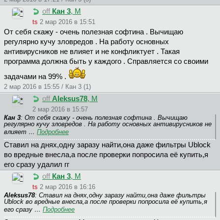
off
Кан 3
, М
ts
2 мар 2016 в 15:51
От себя скажу - очень полезная софтина . Вычищаю
регулярно кучу зловредов . На работу основных
антивирусников не влияет и не конфликтует . Такая
программа должна быть у каждого . Справляется со своими
задачами на 99% .
2 мар 2016 в 15:55 / Кан 3 (1)
off
Aleksus78
, М
2 мар 2016 в 15:57
Кан 3
: От себя скажу - очень полезная софтина . Вычищаю
регулярно кучу зловредов . На работу основных антивирусников не
влияет …
Подробнее
Ставил на днях,одну заразу найти,она даже фильтры Ublock
во вредные внесла,а после проверки попросила её купить,я
его сразу удалил гг
off
Кан 3
, М
ts
2 мар 2016 в 16:16
Aleksus78
: Ставил на днях,одну заразу найти,она даже фильтры
Ublock во вредные внесла,а после проверки попросила её купить,я
его сразу …
Подробнее