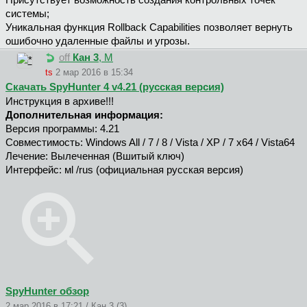
Присутствует возможность создания контрольных точек
системы;
Уникальная функция Rollback Capabilities позволяет вернуть
ошибочно удаленные файлы и угрозы.
off
Кан 3
, М
ts
2 мар 2016 в 15:34
Скачать SpyHunter 4 v4.21 (русская версия)
Инструкция в архиве!!!
Дополнительная информация:
Версия программы: 4.21
Совместимость: Windows All / 7 / 8 / Vista / XP / 7 x64 / Vista64
Лечение: Вылеченная (Вшитый ключ)
Интерфейс: мl /rus (официальная русская версия)
SpyHunter обзор
2 мар 2016 в 17:21 / Кан 3 (3)