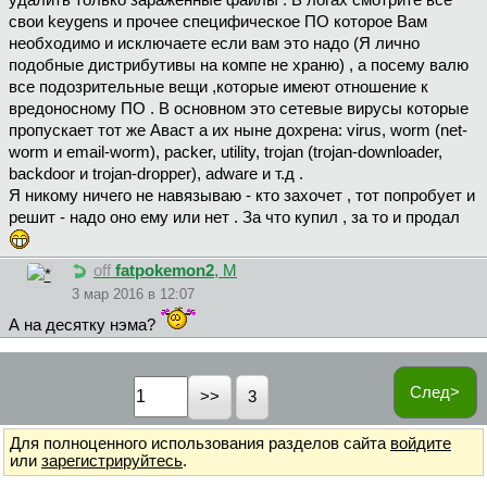
удалить только заражённые файлы . В логах смотрите все
свои keygens и прочее специфическое ПО которое Вам
необходимо и исключаете если вам это надо (Я лично
подобные дистрибутивы на компе не храню) , а посему валю
все подозрительные вещи ,которые имеют отношение к
вредоносному ПО . В основном это сетевые вирусы которые
пропускает тот же Аваст а их ныне дохрена: virus, worm (net-
worm и email-worm), packer, utility, trojan (trojan-downloader,
backdoor и trojan-dropper), adware и т.д .
Я никому ничего не навязываю - кто захочет , тот попробует и
решит - надо оно ему или нет . За что купил , за то и продал
off
fatpokemon2
, М
3 мар 2016 в 12:07
А на десятку нэма?
След>
3
Для полноценного использования разделов сайта
войдите
или
зарегистрируйтесь
.