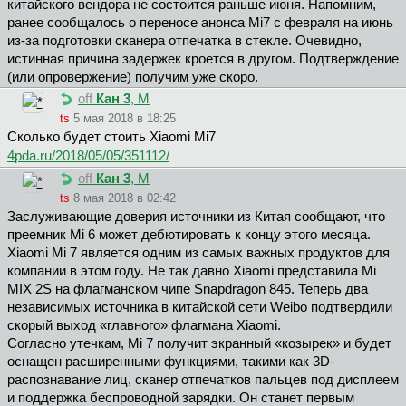
китайского вендора не состоится раньше июня. Напомним,
ранее сообщалось о переносе анонса Mi7 с февраля на июнь
из-за подготовки сканера отпечатка в стекле. Очевидно,
истинная причина задержек кроется в другом. Подтверждение
(или опровержение) получим уже скоро.
off
Кан 3
, М
ts
5 мая 2018 в 18:25
Сколько будет стоить Xiaomi Mi7
4pda.ru/2018/05/05/351112/
off
Кан 3
, М
ts
8 мая 2018 в 02:42
Заслуживающие доверия источники из Китая сообщают, что
преемник Mi 6 может дебютировать к концу этого месяца.
Xiaomi Mi 7 является одним из самых важных продуктов для
компании в этом году. Не так давно Xiaomi представила Mi
MIX 2S на флагманском чипе Snapdragon 845. Теперь два
независимых источника в китайской сети Weibo подтвердили
скорый выход «главного» флагмана Xiaomi.
Согласно утечкам, Mi 7 получит экранный «козырек» и будет
оснащен расширенными функциями, такими как 3D-
распознавание лиц, сканер отпечатков пальцев под дисплеем
и поддержка беспроводной зарядки. Он станет первым