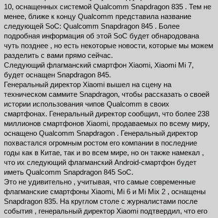
10, оснащенных системой Qualcomm Snapdragon 835 . Тем не
менее, ближе к концу Qualcomm представила название
следующей SoC: Qualcomm Snapdragon 845 . Более
подробная информация об этой SoC будет обнародована
чуть позднее , но есть некоторые новости, которые мы можем
разделить с вами прямо сейчас.
Следующий флагманский смартфон Xiaomi, Xiaomi Mi 7,
будет оснащен Snapdragon 845.
Генеральный директор Xiaomi вышел на сцену на
техническом саммите Snapdragon, чтобы рассказать о своей
истории использования чипов Qualcomm в своих
смартфонах. Генеральный директор сообщил, что более 238
миллионов смартфонов Xiaomi, продаваемых по всему миру,
оснащено Qualcomm Snapdragon . Генеральный директор
похвастался огромным ростом его компании в последние
годы как в Китае, так и во всем мире, но он также намекал ,
что их следующий флагманский Android-смартфон будет
иметь Qualcomm Snapdragon 845 SoC.
Это не удивительно , учитывая, что самые современные
флагманские смартфоны Xiaomi, Mi 6 и Mi Mix 2 , оснащены
Snapdragon 835. На круглом столе с журналистами после
события , генеральный директор Xiaomi подтвердил, что его