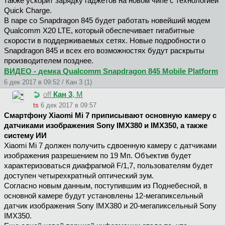
также ускорит зарядку гаджетов на новом чипе с технологией
Quick Charge.
В паре со Snapdragon 845 будет работать новейший модем
Qualcomm X20 LTE, который обеспечивает гигабитные
скорости в поддерживаемых сетях. Новые подробности о
Snapdragon 845 и всех его возможностях будут раскрыты
производителем позднее.
ВИДЕО - демка Qualcomm Snapdragon 845 Mobile Platform
6 дек 2017 в 09:52 / Кан 3 (1)
off
Кан 3
, М
ts
6 дек 2017 в 09:57
Смартфону Xiaomi Mi 7 приписывают основную камеру с
датчиками изображения Sony IMX380 и IMX350, а также
систему ИИ
Xiaomi Mi 7 должен получить сдвоенную камеру с датчиками
изображения разрешением по 19 Мп. Объектив будет
характеризоваться диафрагмой F/1,7, пользователям будет
доступен четырехкратный оптический зум.
Согласно новым данным, поступившим из Поднебесной, в
основной камере будут установлены 12-мегапиксельный
датчик изображения Sony IMX380 и 20-мегапиксельный Sony
IMX350.