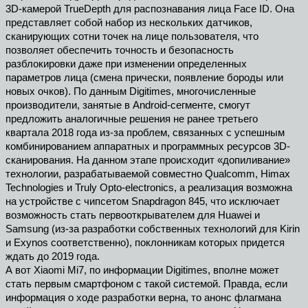
3D-камерой TrueDepth для распознавания лица Face ID. Она
представляет собой набор из нескольких датчиков,
сканирующих сотни точек на лице пользователя, что
позволяет обеспечить точность и безопасность
разблокировки даже при изменении определенных
параметров лица (смена прически, появление бороды или
новых очков). По данным Digitimes, многочисленные
производители, занятые в Android-сегменте, смогут
предложить аналогичные решения не ранее третьего
квартала 2018 года из-за проблем, связанных с успешным
комбинированием аппаратных и программных ресурсов 3D-
сканирования. На данном этапе происходит «допиливание»
технологии, разрабатываемой совместно Qualcomm, Himax
Technologies и Truly Opto-electronics, а реализация возможна
на устройстве с чипсетом Snapdragon 845, что исключает
возможность стать первооткрывателем для Huawei и
Samsung (из-за разработки собственных технологий для Kirin
и Exynos соответственно), поклонникам которых придется
ждать до 2019 года.
А вот Xiaomi Mi7, по информации Digitimes, вполне может
стать первым смартфоном с такой системой. Правда, если
информация о ходе разработки верна, то анонс флагмана