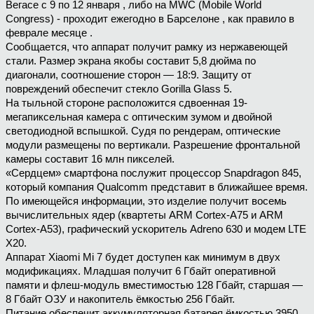
Вегасе с 9 по 12 января , либо на MWC (Mobile World
Congress) - проходит ежегодно в Барселоне , как правило в
феврале месяце .
Сообщается, что аппарат получит рамку из нержавеющей
стали. Размер экрана якобы составит 5,8 дюйма по
диагонали, соотношение сторон — 18:9. Защиту от
повреждений обеспечит стекло Gorilla Glass 5.
На тыльной стороне расположится сдвоенная 19-
мегапиксельная камера с оптическим зумом и двойной
светодиодной вспышкой. Судя по рендерам, оптические
модули размещены по вертикали. Разрешение фронтальной
камеры составит 16 млн пикселей.
«Сердцем» смартфона послужит процессор Snapdragon 845,
который компания Qualcomm представит в ближайшее время.
По имеющейся информации, это изделие получит восемь
вычислительных ядер (квартеты ARM Cortex-A75 и ARM
Cortex-A53), графический ускоритель Adreno 630 и модем LTE
X20.
Аппарат Xiaomi Mi 7 будет доступен как минимум в двух
модификациях. Младшая получит 6 Гбайт оперативной
памяти и флеш-модуль вместимостью 128 Гбайт, старшая —
8 Гбайт ОЗУ и накопитель ёмкостью 256 Гбайт.
Питание обеспечит аккумуляторная батарея ёмкостью 3950