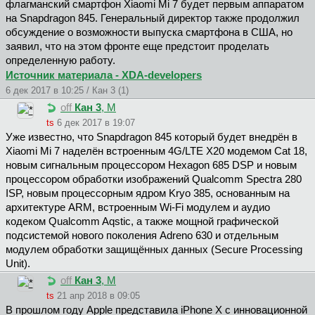
флагманский смартфон Xiaomi Mi 7 будет первым аппаратом
на Snapdragon 845. Генеральный директор также продолжил
обсуждение о возможности выпуска смартфона в США, но
заявил, что на этом фронте еще предстоит проделать
определенную работу.
Источник материала - XDA-developers
6 дек 2017 в 10:25 / Кан 3 (1)
off
Кан 3
, М
ts
6 дек 2017 в 19:07
Уже известно, что Snapdragon 845 который будет внедрён в
Xiaomi Mi 7 наделён встроенным 4G/LTE X20 модемом Cat 18,
новым сигнальным процессором Hexagon 685 DSP и новым
процессором обработки изображений Qualcomm Spectra 280
ISP, новым процессорным ядром Kryo 385, основанным на
архитектуре ARM, встроенным Wi-Fi модулем и аудио
кодеком Qualcomm Aqstic, а также мощной графической
подсистемой нового поколения Adreno 630 и отдельным
модулем обработки защищённых данных (Secure Processing
Unit).
off
Кан 3
, М
ts
21 апр 2018 в 09:05
В прошлом году Apple представила iPhone X с инновационной