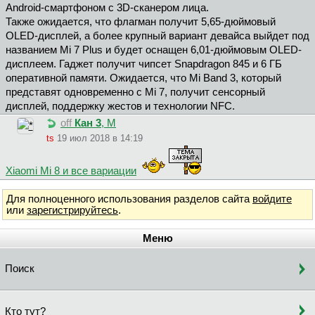
Android-смартфоном с 3D-сканером лица.
Также ожидается, что флагман получит 5,65-дюймовый
OLED-дисплей, а более крупный вариант девайса выйдет под
названием Mi 7 Plus и будет оснащен 6,01-дюймовым OLED-
дисплеем. Гаджет получит чипсет Snapdragon 845 и 6 ГБ
оперативной памяти. Ожидается, что Mi Band 3, который
представят одновременно с Mi 7, получит сенсорный
дисплей, поддержку жестов и технологии NFC.
off
Кан 3
, М
ts
19 июл 2018 в 14:19
Xiaomi Mi 8 и все вариации
Для полноценного использования разделов сайта
войдите
или
зарегистрируйтесь
.
Меню
Поиск
Кто тут?