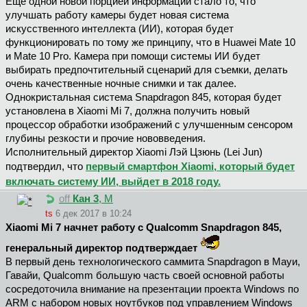
Еще одной новой порцией информации стало то, что
улучшать работу камеры будет новая система
искусственного интеллекта (ИИ), которая будет
функционировать по тому же принципу, что в Huawei Mate 10
и Mate 10 Pro. Камера при помощи системы ИИ будет
выбирать предпочтительный сценарий для съемки, делать
очень качественные ночные снимки и так далее.
Однокристальная система Snapdragon 845, которая будет
установлена в Xiaomi Mi 7, должна получить новый
процессор обработки изображений с улучшенным сенсором
глубины резкости и прочие нововведения.
Исполнительный директор Xiaomi Лэй Цзюнь (Lei Jun)
подтвердил, что
первый смартфон Xiaomi, который будет
включать систему ИИ, выйдет в 2018 году.
off
Кан 3
, М
ts
6 дек 2017 в 10:24
Xiaomi Mi 7 начнет работу с Qualcomm Snapdragon 845,
генеральный директор подтверждает
В первый день технологического саммита Snapdragon в Мауи,
Гавайи, Qualcomm большую часть своей основной работы
сосредоточила внимание на презентации проекта Windows по
ARM с набором новых ноутбуков под управлением Windows