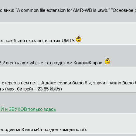
 с вики: "A common file extension for AMR-WB is .awb." "Основн
ся, как было сказано, в сетях UMTS
.2 и есть amr-wb, т.е. это кодек => КодопиК прав.
стерео в нем нет... А даже если и было бы, значит нужно было 
 (мах. битрейт - 23.85 kbit/s)
 и ЗВУКОВ только здесь
Мелодии-мп3 или м4а-раздел камеди клаб.