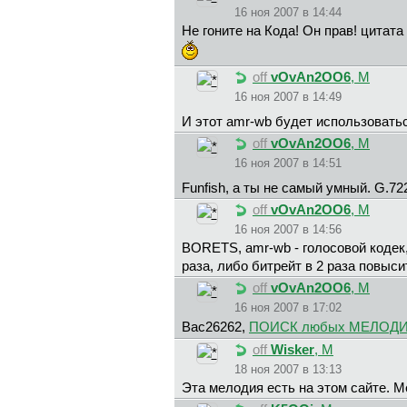
16 ноя 2007 в 14:44
Не гоните на Кода! Он прав! цитата
off
vOvAn2OO6
, М
16 ноя 2007 в 14:49
И этот amr-wb будет использовать
off
vOvAn2OO6
, М
16 ноя 2007 в 14:51
Funfish, а ты не самый умный. G.722
off
vOvAn2OO6
, М
16 ноя 2007 в 14:56
BORETS, amr-wb - голосовой кодек, 
раза, либо битрейт в 2 раза повысить
off
vOvAn2OO6
, М
16 ноя 2007 в 17:02
Bac26262,
ПОИСК любых МЕЛОДИЙ
off
Wisker
, М
18 ноя 2007 в 13:13
Эта мелодия есть на этом сайте. 