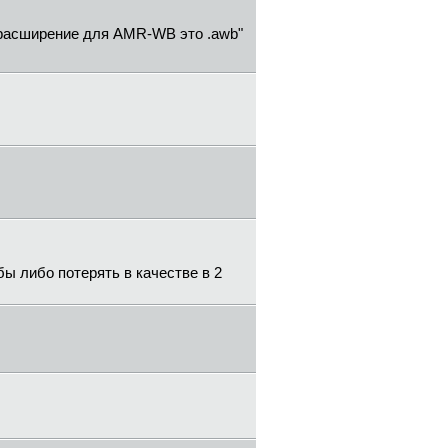
ое расширение для AMR-WB это .awb"
бы либо потерять в качестве в 2