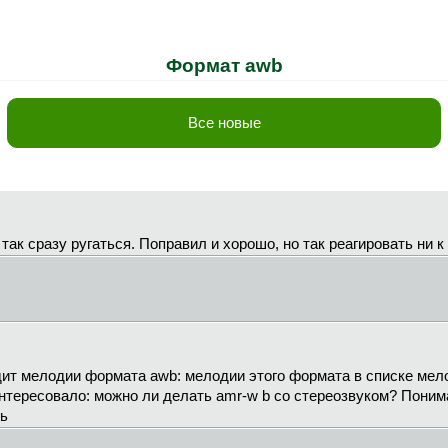
Формат awb
Все новые
 так сразу ругаться. Поправил и хорошо, но так реагировать ни к
ит мелодии формата awb: мелодии этого формата в списке мел
нтересовало: можно ли делать amr-w b со стереозвуком? Поним
ть