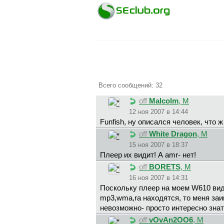
Всего сообщений: 32
off
Malcolm
, М
12 ноя 2007 в 14:44
Funfish, ну описался человек, что ж
off
White Dragon
, М
15 ноя 2007 в 18:37
Плеер их видит! А amr- нет!
off
BORETS
, М
16 ноя 2007 в 14:31
Поскольку плеер на моем W610 вид
mp3,wma,ra находятся, то меня заи
невозможно- просто интересно зна
off
vOvAn2OO6
, М