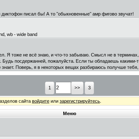
 диктофон писал бы! А то "обыкновенные" амр фигово звучат!
nd, wb - wide band
мел. Я тоже не всё знаю, и что-то забываю. Смысл не в терминах,
. Будь посдержанней, пожалуйста. Если ты обладаешь какими-то 
не знает. Поверь, я в некоторых вещах разбираюсь получше тебя,
1
3
разделов сайта
войдите
или
зарегистрируйтесь
.
Меню