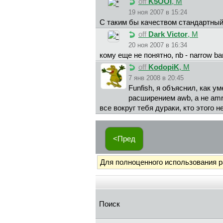
off
K5OOi
, М
19 ноя 2007 в 15:24
С таким бы качеством стандартный
off
Dark Victor
, М
20 ноя 2007 в 16:34
кому еще не понятно, nb - narrow ba
off
KodopiK
, М
7 янв 2008 в 20:45
Funfish, я объяснил, как у
расширением awb, а не amr
все вокруг тебя дураки, кто этого 
<Пред
Для полноценного использования 
Поиск