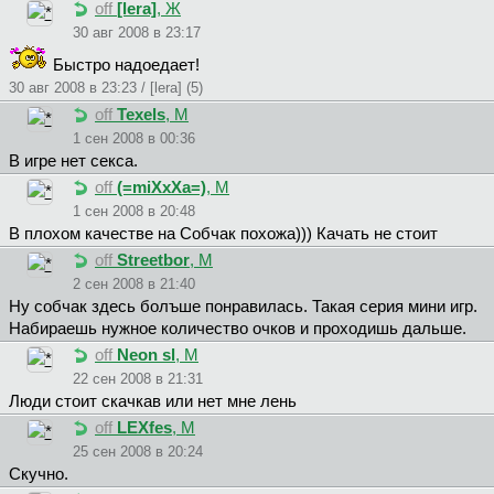
off
[lera]
, Ж
30 авг 2008 в 23:17
Быстро надоедает!
30 авг 2008 в 23:23 / [lera] (5)
off
Texels
, М
1 сен 2008 в 00:36
В игре нет секса.
off
(=miXxXa=)
, М
1 сен 2008 в 20:48
В плохом качестве на Собчак похожа))) Качать не стоит
off
Streetbor
, М
2 сен 2008 в 21:40
Ну собчак здесь болъше понравилась. Такая серия мини игр.
Набираешь нужное количество очков и проходишь дальше.
off
Neon sl
, М
22 сен 2008 в 21:31
Люди стоит скачкав или нет мне лень
off
LEXfes
, М
25 сен 2008 в 20:24
Скучно.