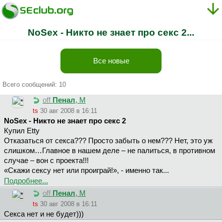
NoSex - Никто не знает про секс 2...
Все новые
Всего сообщений: 10
off
Пeнaл
, М
ts
30 авг 2008 в 16:11
NoSex - Никто не знает про секс 2
Купил Etty
Отказаться от секса??? Просто забыть о нем??? Нет, это уж
слишком…Главное в нашем деле – не палиться, в противном
случае – вон с проекта!!!
«Скажи сексу нет или проиграй!», - именно так...
Подробнее...
off
Пeнaл
, М
ts
30 авг 2008 в 16:11
Секса нет и не будет)))