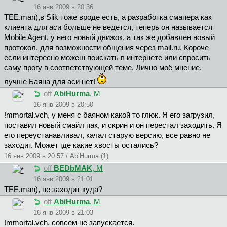
16 янв 2009 в 20:36
TEE.man),в Slik тоже вроде есть, а разработка смапера как
клиента для аси больше не ведется, теперь он называется
Mobile Agent, у него новый движок, а так же добавлен новый
протокол, для возможности общения через mail.ru. Короче
если интересно можеш поискать в интернете или спросить
саму прогу в соответствующей теме. Лично моё мнение,
лучше Баяна для аси нет!
off
AbiHurma
, М
16 янв 2009 в 20:50
!mmortal.vch, у меня с баяном какой то глюк. Я его загрузил,
поставил новый смайл пак, и скрин и он перестал заходить. Я
его переустанавливал, качал старую версию, все равно не
заходит. Может где какие хвосты остались?
16 янв 2009 в 20:57 / AbiHurma (1)
off
BEDbMAK
, М
16 янв 2009 в 21:01
TEE.man), не заходит куда?
off
AbiHurma
, М
16 янв 2009 в 21:03
!mmortal.vch, совсем не запускается.