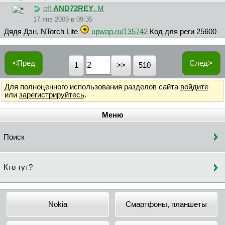
off
AND72REY
, М
17 янв 2009 в 09:35
Дядя Дэн, NTorch Lite
upwap.ru/135742
Код для реги 25600
<Пред
След>
1
510
Для полноценного использования разделов сайта
войдите
или
зарегистрируйтесь
.
Меню
Поиск
Кто тут?
Nokia
Смартфоны, планшеты