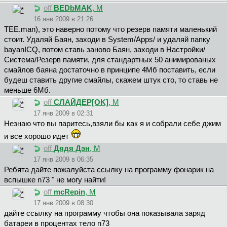
off
BEDbMAK
, М
16 янв 2009 в 21:26
TEE.man), это наверно потому что резерв памяти маленький
стоит. Удаляй Баян, заходи в System/Apps/ и удаляй папку
bayanICQ, потом ставь заново Баян, заходи в Настройки/
Система/Резерв памяти, для стандартных 50 анимированых
смайлов баяна достаточно в принципе 4Мб поставить, если
будеш ставить другие смайлы, скажем штук сто, то ставь не
меньше 6Мб.
off
CЛAЙДEP[OK]
, М
17 янв 2009 в 02:31
Незнаю что вы паритесь,взяли бы как я и собрали себе джим
и все хорошо идет
off
Дядя Дэн
, М
17 янв 2009 в 06:35
Ребята дайте пожалуйста ссылку на программу фонарик на
вспышке n73 " не могу найти!
off
mcRepin
, М
17 янв 2009 в 08:30
дайте ссылку на программу чтобы она показывала заряд
батареи в процентах тело n73