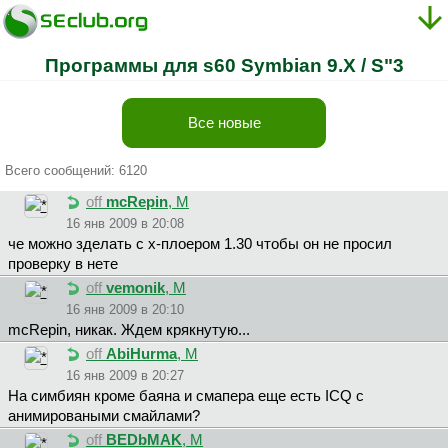
Программы для s60 Symbian 9.X / S"3
Все новые
Всего сообщений: 6120
off
mcRepin
, М
16 янв 2009 в 20:08
че можно зделать с х-плоером 1.30 чтобы он не просил
проверку в нете
off
vemonik
, М
16 янв 2009 в 20:10
mcRepin, никак. Ждем крякнутую...
off
AbiHurma
, М
16 янв 2009 в 20:27
На симбиян кроме баяна и смапера еще есть ICQ с
анимироваными смайлами?
off
BEDbMAK
, М