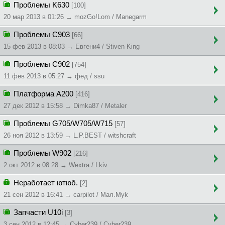
Проблемы K630
[100]
20 мар 2013 в 01:26 → mozGo!Lom / Manegarm
Проблемы C903
[66]
15 фев 2013 в 08:03 → Евгени4 / Stiven King
Проблемы C902
[754]
11 фев 2013 в 05:27 → фед / ssu
Платформа А200
[416]
27 дек 2012 в 15:58 → Dimka87 / Metaler
Проблемы G705/W705/W715
[57]
26 ноя 2012 в 13:59 → L.P.BEST / witshcraft
Проблемы W902
[216]
2 окт 2012 в 08:28 → Wextra / Lkiv
Неработает ютюб.
[2]
21 сен 2012 в 16:41 → carpilot / Мал.Муk
Запчасти U10i
[3]
3 сен 2012 в 12:45 → Cyber239 / Cyber239