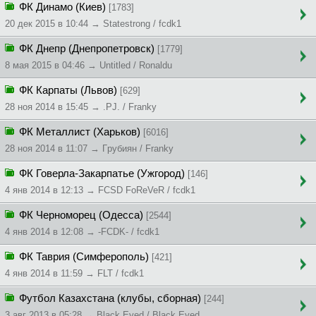
ФК Динамо (Киев)
[1783]
20 дек 2015 в 10:44 → Statestrong / fcdk1
ФК Днепр (Днепропетровск)
[1779]
8 мая 2015 в 04:46 → Untitled / Ronaldu
ФК Карпаты (Львов)
[629]
28 ноя 2014 в 15:45 → .PJ. / Franky
ФК Металлист (Харьков)
[6016]
28 ноя 2014 в 11:07 → Гpyбиян / Franky
ФК Говерла-Закарпатье (Ужгород)
[146]
4 янв 2014 в 12:13 → FCSD FoReVeR / fcdk1
ФК Черноморец (Одесса)
[2544]
4 янв 2014 в 12:08 → -FCDK- / fcdk1
ФК Таврия (Симферополь)
[421]
4 янв 2014 в 11:59 → FLT / fcdk1
Футбол Казахстана (клубы, сборная)
[244]
3 авг 2013 в 05:28 → Black Eyed / Black Eyed