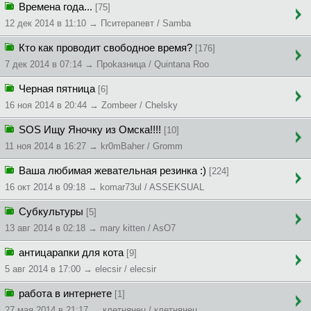
Времена года...
[75]
12 дек 2014 в 11:10 → Пситерапевт / Samba
Кто как проводит свободное время?
[176]
7 дек 2014 в 07:14 → Пpokaзницa / Quintana Roo
Черная пятница
[6]
16 ноя 2014 в 20:44 → Zombeer / Chelsky
SOS Ищу Яночку из Омска!!!!
[10]
11 ноя 2014 в 16:27 → kr0mBaher / Gromm
Ваша любимая жевательная резинка :)
[224]
16 окт 2014 в 09:18 → komar73ul / ASSEKSUAL
Субкультуры
[5]
13 авг 2014 в 02:18 → mary kitten / AsO7
антицарапки для кота
[9]
5 авг 2014 в 17:00 → elecsir / elecsir
работа в интернете
[1]
27 мая 2014 в 21:17 → клетнянец / клетнянец