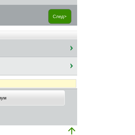
След>
рум