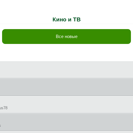
Кино и ТВ
Все новые
us78
s