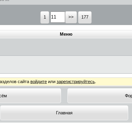
1
177
Меню
разделов сайта
войдите
или
зарегистрируйтесь
.
сём
Фо
Главная