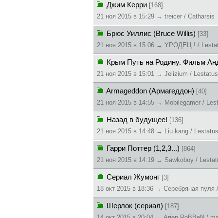
Джим Керри
[168]
21 ноя 2015 в 15:29 → treicer / Catharsis
Брюс Уиллис (Bruce Willis)
[33]
21 ноя 2015 в 15:06 → YPOДEЦ ! / Lesta
Крым Путь на Родину. Фильм А
21 ноя 2015 в 15:01 → Jelizium / Lestatus
Armageddon (Армагеддон)
[40]
21 ноя 2015 в 14:55 → Mobilegamer / Les
Назад в будущее!
[136]
21 ноя 2015 в 14:48 → Liu kang / Lestatu
Гарри Поттер (1,2,3...)
[864]
21 ноя 2015 в 14:19 → Sawkoboy / Lestat
Сериал Жумонг
[3]
18 окт 2015 в 18:36 → Серебряная пуля 
Шерлок (сериал)
[187]
14 окт 2015 в 20:04 → Arjen RoBBeN / ma