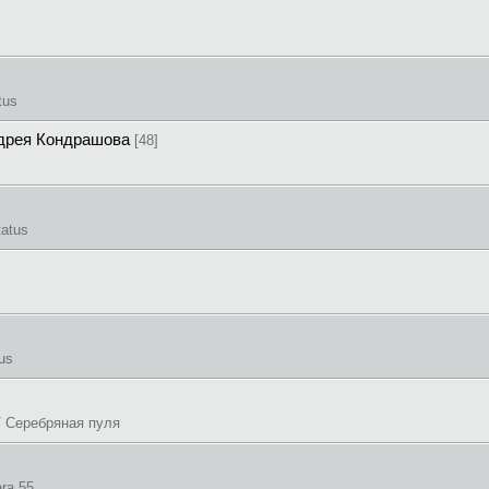
tus
ндрея Кондрашова
[48]
tatus
s
us
/ Серебряная пуля
ra 55