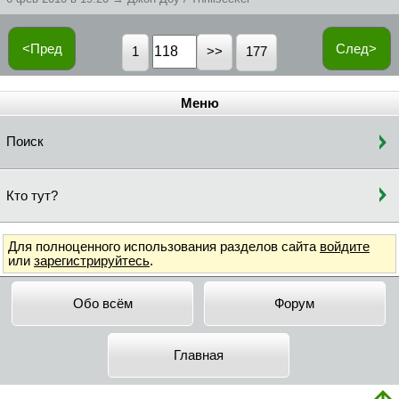
<Пред
След>
1
177
Меню
Поиск
Кто тут?
Для полноценного использования разделов сайта
войдите
или
зарегистрируйтесь
.
Обо всём
Форум
Главная