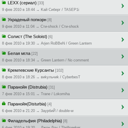
LEXX (сериал)
[33]
9 фев 2010 в 18:44 → Kaй Cибepг / TASEP1i
Украденый попкорн
[8]
9 фев 2010 в 11:04 → Cти-shock / Cти-shock
Солист (The Soloist)
[6]
8 фев 2010 в 19:30 → Arjen RoBBeN / Green Lantern
Белая мгла
[22]
8 фев 2010 в 18:34 → Green Lantern / No comment
Кремлевские Курсанты
[102]
8 фев 2010 в 18:26 → виkyльчиk / CyberbesT
Паранойя (Distrubia)
[31]
7 фев 2010 в 15:01 → Trane / Lokomiha
Паранойя(Disturbia)
[4]
6 фев 2010 в 21:20 → 3aypбиЙ / double-w
Филадельфия (Philadelphia)
[8]
6 фев 2010 в 19:20 → Джон Доу / Thrillseeker