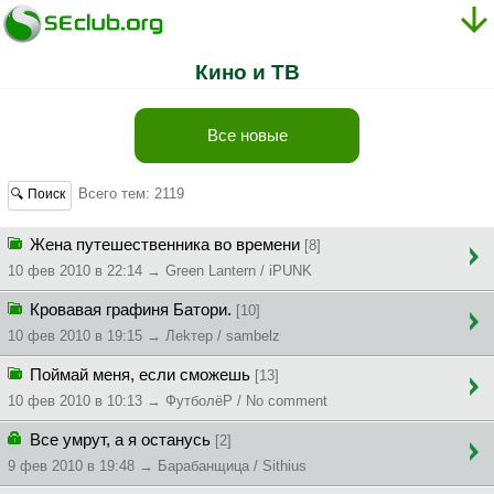
Кино и ТВ
Все новые
Всего тем: 2119
🔍 Поиск
Жена путешественника во времени
[8]
10 фев 2010 в 22:14 → Green Lantern / iPUNK
Кровавая графиня Батори.
[10]
10 фев 2010 в 19:15 → Лekтep / sambelz
Поймай меня, если сможешь
[13]
10 фев 2010 в 10:13 → ФутболёР / No comment
Все умрут, а я останусь
[2]
9 фев 2010 в 19:48 → Бapaбaнщицa / Sithius