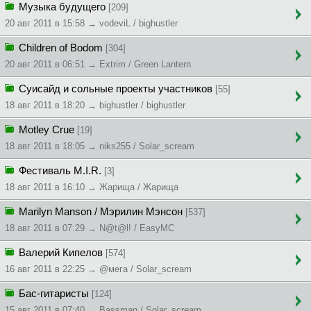
Музыка будущего
[209]
20 авг 2011 в 15:58 → vodeviL / bighustler
Children of Bodom
[304]
20 авг 2011 в 06:51 → Extrim / Green Lantern
Суисайд и сольные проекты участников
[55]
18 авг 2011 в 18:20 → bighustler / bighustler
Motley Crue
[19]
18 авг 2011 в 18:05 → niks255 / Solar_scream
Фестиваль M.I.R.
[3]
18 авг 2011 в 16:10 → Жapищa / Жapищa
Marilyn Manson / Мэрилин Мэнсон
[537]
18 авг 2011 в 07:29 → N@t@l! / EasyMC
Валерий Кипелов
[574]
16 авг 2011 в 22:25 → @мeгa / Solar_scream
Бас-гитаристы
[124]
15 авг 2011 в 07:40 → Bassman / Solar_scream