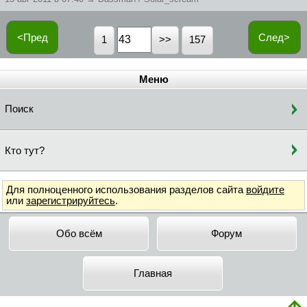
<Пред
След>
1
157
Меню
Поиск
Кто тут?
Для полноценного использования разделов сайта
войдите
или
зарегистрируйтесь
.
Обо всём
Форум
Главная