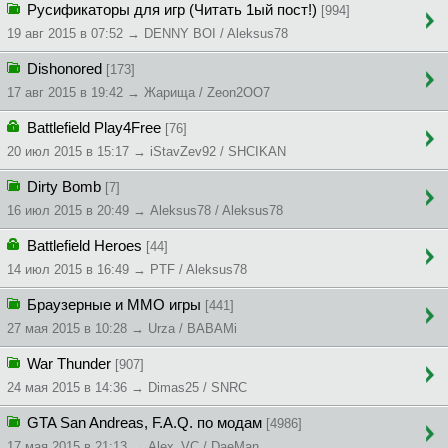
Русификаторы для игр (Читать 1ый пост!)
[994]
19 авг 2015 в 07:52 → DENNY BOI / Aleksus78
Dishonored
[173]
17 авг 2015 в 19:42 → Жapищa / Zeon2OO7
Battlefield Play4Free
[76]
20 июл 2015 в 15:17 → iStavZev92 / SHCIKAN
Dirty Bomb
[7]
16 июл 2015 в 20:49 → Aleksus78 / Aleksus78
Battlefield Heroes
[44]
14 июл 2015 в 16:49 → PTF / Aleksus78
Браузерные и ММO игры
[441]
27 мая 2015 в 10:28 → Urza / BABAMi
War Thunder
[907]
24 мая 2015 в 14:36 → Dimas25 / SNRC
GTA San Andreas, F.A.Q. по модам
[4986]
17 мая 2015 в 21:13 → Alex_VC / DaeMan