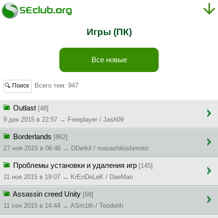
Игры (ПК)
Все новые
Всего тем: 947
🔍 Поиск
Outlast
[48]
9 дек 2015 в 22:57 → Freeplayer / Jash09
Borderlands
[862]
27 ноя 2015 в 06:46 → DDerkil / masashikishimoto
Проблемы установки и удаления игр
[145]
11 ноя 2015 в 19:07 → KrEnDeLeK / DaeMan
Assassin creed Unity
[68]
11 сен 2015 в 14:44 → ASm1th / Teodorih