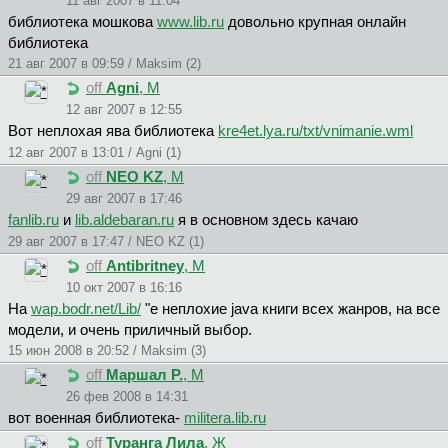
11 авг 2007 в 11:04
библиотека мошкова
www.lib.ru
довольно крупная онлайн
библиотека
21 авг 2007 в 09:59 / Maksim (2)
off
Agni
, М
12 авг 2007 в 12:55
Вот неплохая ява библиотека
kre4et.lya.ru/txt/vnimanie.wml
12 авг 2007 в 13:01 / Agni (1)
off
NEO KZ
, М
29 авг 2007 в 17:46
fanlib.ru
и
lib.aldebaran.ru
я в основном здесь качаю
29 авг 2007 в 17:47 / NEO KZ (1)
off
Antibritney
, М
10 окт 2007 в 16:16
На
wap.bodr.net/Lib/
"e неплохие jаvа книги всех жанров, на все
модели, и очень приличный выбор.
15 июн 2008 в 20:52 / Maksim (3)
off
Mapшaл P.
, М
26 фев 2008 в 14:31
вот военная библиотека-
militera.lib.ru
off
Туранга Лила
, Ж