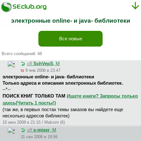
электронные online- и java- библиотеки
Все новые
Всего сообщений: 48
off
SchVepS
, М
ts
9 янв 2006 в 23:47
электронные online- и java- библиотеки
Только адреса и описания электронных библиотек.
--*--
ПОИСК КНИГ ТОЛbКО ТАМ
Ищете книги? Запросы только
здесь(Читать 1 посты!)
(так же, в первых постах темы заказов вы найдете еще
несколько адресов библиотек)
15 июн 2008 в 21:15 / Maksim (6)
off
x-mixer
, М
11 сен 2006 в 19:56