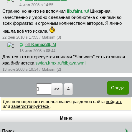
4 июл 2008 в 14:55
Странно, но никто не вспомнил
lib.faint.ru/
Шикарная,
качественно и удобно сделанная библиотека с книгами во
всех форматах и огромным количеством авторов. Я лично
нашла всё что искала.
22 фев 2010 в 17:55 / Maksim (3)
off
Kamaz38
, М
13 июл 2008 в 08:44
Для тех кто интересуется книгами "Star wars" есть отличная
ява библиотека
swfan.kmx.ru/bibjava.wml
13 июл 2008 в 10:34 / Maksim (2)
След>
4
Для полноценного использования разделов сайта
войдите
или
зарегистрируйтесь
.
Меню
Поиск