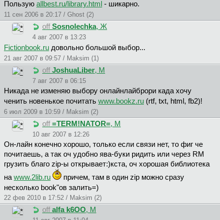
Пользую
allbest.ru/library.html
- шикарно.
11 сен 2006 в 20:17 / Ghost (2)
off
Sosnolechka
, Ж
4 авг 2007 в 13:23
Fictionbook.ru
довольно большой выбор...
21 авг 2007 в 09:57 / Maksim (1)
off
JoshuaLiber
, М
7 авг 2007 в 06:15
Никада не изменяю выбору онлайнлайброри када хочу
ченить новенькое почитать
www.bookz.ru
(rtf, txt, html, fb2)!
6 июл 2009 в 10:59 / Maksim (2)
off
=TERM!NATOR=
, М
10 авг 2007 в 12:26
Он-лайн конечно хорошо, только если связи нет, то фиг че
почитаешь, а так оч удобно ява-буки ридить или через RM
грузить благо zip-ы открывает:)кста, оч хорошая библиотека
на
www.2lib.ru
причем, там в один zip можно сразу
несколько book"ов залить=)
22 фев 2010 в 17:52 / Maksim (2)
off
alfa k6OO
, М