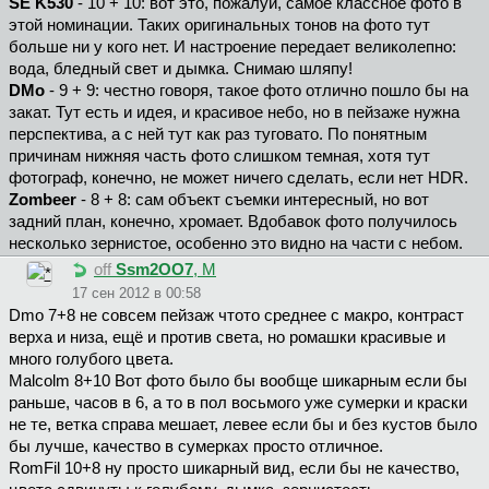
SE K530
- 10 + 10: вот это, пожалуй, самое классное фото в
этой номинации. Таких оригинальных тонов на фото тут
больше ни у кого нет. И настроение передает великолепно:
вода, бледный свет и дымка. Снимаю шляпу!
DMo
- 9 + 9: честно говоря, такое фото отлично пошло бы на
закат. Тут есть и идея, и красивое небо, но в пейзаже нужна
перспектива, а с ней тут как раз туговато. По понятным
причинам нижняя часть фото слишком темная, хотя тут
фотограф, конечно, не может ничего сделать, если нет HDR.
Zombeer
- 8 + 8: сам объект съемки интересный, но вот
задний план, конечно, хромает. Вдобавок фото получилось
несколько зернистое, особенно это видно на части с небом.
off
Ssm2OO7
, М
17 сен 2012 в 00:58
Dmo 7+8 не совсем пейзаж чтото среднее с макро, контраст
верха и низа, ещё и против света, но ромашки красивые и
много голубого цвета.
Malcolm 8+10 Вот фото было бы вообще шикарным если бы
раньше, часов в 6, а то в пол восьмого уже сумерки и краски
не те, ветка справа мешает, левее если бы и без кустов было
бы лучше, качество в сумерках просто отличное.
RomFil 10+8 ну просто шикарный вид, если бы не качество,