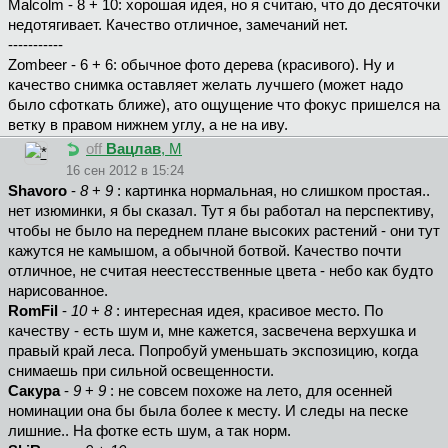
Malcolm - 8 + 10: хорошая идея, но я считаю, что до десяточки
недотягивает. Качество отличное, замечаний нет.
-----------
Zombeer - 6 + 6: обычное фото дерева (красивого). Ну и
качество снимка оставляет желать лучшего (может надо
было сфоткать ближе), ато ощущение что фокус пришелся на
ветку в правом нижнем углу, а не на иву.
off
Вацлав
, М
16 сен 2012 в 15:24
Shavoro
-
8
+
9
: картинка нормальная, но слишком простая..
нет изюминки, я бы сказал. Тут я бы работал на перспективу,
чтобы не было на переднем плане высоких растений - они тут
кажутся не камышом, а обычной ботвой. Качество почти
отличное, не считая неестесственные цвета - небо как будто
нарисованное.
RomFil
-
10
+
8
: интересная идея, красивое место. По
качеству - есть шум и, мне кажется, засвечена верхушка и
правый край леса. Попробуй уменьшать экспозицию, когда
снимаешь при сильной освещенности.
Сакура
-
9
+
9
: не совсем похоже на лето, для осенней
номинации она бы была более к месту. И следы на песке
лишние.. На фотке есть шум, а так норм.