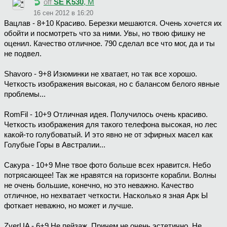
off
SE K530
, М
16 сен 2012 в 16:20
Вацлав - 8+10 Красиво. Березки мешаются. Очень хочется их
обойти и посмотреть что за ними. Увы, но твою фишку не
оценил. Качество отличное. 790 сделал все что мог, да и ты
не подвел.
Shavoro - 9+8 Изюминки не хватает, но так все хорошо.
Четкость изображения высокая, но с балансом белого явные
проблемы...
RomFil - 10+9 Отличная идея. Получилось очень красиво.
Четкость изображения для такого телефона высокая, но лес
какой-то голубоватый. И это явно не от эфирных масел как
Голубые Горы в Австралии...
Сакура - 10+9 Мне твое фото больше всех нравится. Небо
потрясающее! Так же нравятся на горизонте корабли. Волны
не очень большие, конечно, но это неважно. Качество
отличное, но нехватает четкости. Насколько я зная Арк Ы
фоткает неважно, но может и лучше.
ZverUA - 6+9 Не пейзаж. Причем не очень эстетично. Не