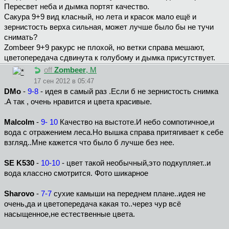
Пересвет неба и дымка портят качество.
Сакура 9+9 вид класный, но лета и красок мало ещё и
зернистость верха сильная, может лучше было бы не тучи
снимать?
Zombeer 9+9 ракурс не плохой, но ветки справа мешают,
цветопередача сдвинута к голубому и дымка присутствует.
off
Zombeer
, М
17 сен 2012 в 05:47
DMo
-
9-8
- идея в самый раз .Если б не зернистость снимка
.А так , очень нравится и цвета красивые.
Malcolm
-
9- 10
Качество на выстоте.И небо сомпотичное,и
вода с отражением леса.Но вышка справа притягивает к себе
взгляд..Мне кажется что было б лучше без нее.
SE K530
-
10-10
- цвет такой необычный,это подкупляет..и
вода классно смотрится. Фото шикарное
Sharovo
-
7-7
сухие камыши на переднем плане..идея не
очень,да и цветопередача какая то..через чур всё
насыщенное,не естественные цвета.