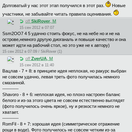
Долговатый у нас этот этап получился в этот раз.
Новые
участники, не забывайте читать правила оценивания.
off
SkiRover
, М
15 сен 2012 в 07:07
Ssm2OO7 4 5 удачно стоить фокус, не на небе но и не на
острове,немного другую диоганаль и повыше качество и она
может идти на рабочий стол, но это уже не к автору)
15 сен 2012 в 07:09 / SkiRover (1)
off
ZverUA
, М
15 сен 2012 в 11:40
Вацлав - 7 + 8: в принципе идея неплохая, но ракурс выбран
не совсем удачно, левая треть фото получилась немного
смазанной.
-----------
Shavoro - 8 + 6: неплохая идея, но плохо настроен баланс
белого и из-за этого цвета не совсем естественно выглядят
(фото получилось очень яркое), ну и резкости немного не
хватает.
-----------
RomFil - 8 + 7: хорошая идея (симметрическое отражение
рощи в воде). Фото получилось не совсем четким из-за