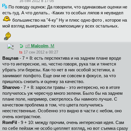
16 сен 2012 в 17:05
По поводу оценок: Да говорили, что одинаковые оценки не
есть гуд. А что делать.. -Каких то особых ляпов я неувидел
большинство на "4-ку" Ну и плюс одно фото , которое на
мой взгляд выигрывает по композиции у всех остальных.
off
Malcolm
, М
ts
17 сен 2012 в 00:27
Вацлав
- 7 + 8: есть перспектива и на заднем плане вроде
что-то интересное, но, честно говоря, рука так и тянется
убрать эти березы. Как-то нет в них особой эстетики, а
занимают полфото. Еще они не совсем в фокусе, за что
пришлось снизить и оценку за качество.
Sharovo
- 7 + 8: заросли травы - это интересно, но в итоге
получилось уж чересчур много зелени. Было бы на заднем
плане поле, например, смотрелось бы намного лучше. С
качеством проблема в том, что цвета получились
неестественные. Особенно это видно в части с небом, оно
очень контрастное.
RomFil
- 9 + 10: между прочим, очень интересная идея. Сам
по себе пейзаж не особо цепляет взгляд, но вот съемка сразу