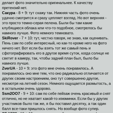
делает фото значительно оригинальнее. К качеству
претензий нет.
Сакура
- 8 + 9: тут скажу так. Нижняя часть фото очень
удачно смотрится и сразу цепляет взгляд. Но вот верхняя -
это просто темно-серая пелена. Были бы там какие
клубящиеся облака или что-то подобное, смотрелось бы
намного лучше. Фото немного темновато.
SkiRover
- 7 + 10: тут, честно говоря, не знаю, как оценивать.
Пень сам по себе интересный, но как-то кроме него на фото
ничего нет. Вот если бы взять тот же самый пень и
сфотографировать его в другое время суток, когда солнце не
светит в камеру, так, чтобы задний план был, было бы
намного лучше.
ZverUA
- 10 + 9: это фото мне очень понравилось. А
понравилось оно мне тем, что оно радикально отличается от
других своим настроением, оно тут совершенно другое,
несмотря на летний сезон. Немного ощущается размытость, а
в остальном очень здорово.
Ssm2OO7
- 9 + 10: сам по себе пейзаж очень красивый и снят
отлично, но не хватает какой-то изюминки. Если бы у других
участников было так же, я бы поставил десятку, а так один
балл все-таки пришлось снять. Но вообще фото супер.