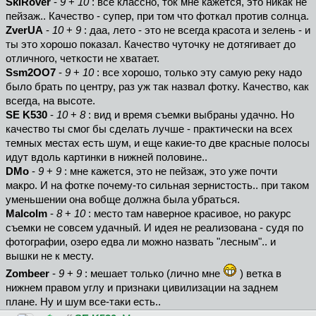
SkiRover
-
9
+
10
: все классно, ток мне кажется, это никак не
пейзаж.. Качество - супер, при том что фоткал против солнца.
ZverUA
-
10
+
9
: даа, лето - это не всегда красота и зелень - и
ты это хорошо показал. Качество чуточку не дотягивает до
отличного, четкости не хватает.
Ssm2OO7
-
9
+
10
: все хорошо, только эту самую реку надо
было брать по центру, раз уж так назвал фотку. Качество, как
всегда, на высоте.
SE K530
-
10
+
8
: вид и время съемки выбраны удачно. Но
качество ты смог бы сделать лучше - практически на всех
темных местах есть шум, и еще какие-то две красные полосы
идут вдоль картинки в нижней половине..
DMo
-
9
+
9
: мне кажется, это не пейзаж, это уже почти
макро. И на фотке почему-то сильная зернистость.. при таком
уменьшении она вобще должна была убраться.
Malcolm
-
8
+
10
: место там наверное красивое, но ракурс
съемки не совсем удачный. И идея не реализована - судя по
фотографии, озеро едва ли можно назвать "лесным".. и
вышки не к месту.
Zombeer
-
9
+
9
: мешает только (лично мне
) ветка в
нижнем правом углу и признаки цивилизации на заднем
плане. Ну и шум все-таки есть..