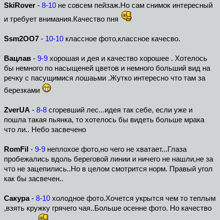
SkiRover
-
8-10
не совсем пейзаж.Но сам снимок интересный
и требует внимания.Качество пня
Ssm2OO7
-
10-10
классное фото,классное качесво.
Вацлав
-
9-9
хорошая и дея и качество хорошее . Хотелось
бы немного по насыщеней цветов и немного больший вид на
речку с пасущимися лошаьми .Жутко интересно что там за
березками
ZverUA
-
8-8
сгоревший лес...идея так себе, если уже и
пошла такая пьянка, то хотелось бы видеть больше мрака
что ли.. Небо засвечено
RomFil
-
9-9
неплохое фото,но чего не хватает...Глаза
пробежались вдоль береговой линии и ничего не нашли,не за
что не зацепились..Но в целом смотрится норм. Правый угол
как бы засвечен..
Сакура
-
8-10
холодное фото.Хочется укрытся чем то теплым
,взять кружку грячего чая..Больше осенне фото. Но качество