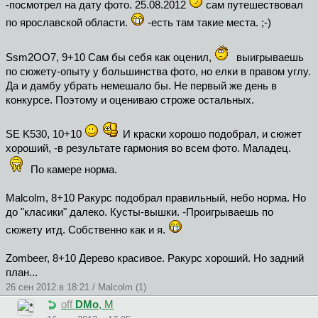
-посмотрел на дату фото. 25.08.2012
сам путешествовал
по ярославской области.
-есть там такие места. ;-)
Ssm2OO7, 9+10 Сам бы себя как оценил,
выигрываешь
по сюжету-опыту у большинства фото, но елки в правом углу.
Да и дамбу убрать немешало бы. Не первый же день в
конкурсе. Поэтому и оцениваю строже остальных.
SE K530, 10+10
И краски хорошо подобрал, и сюжет
хороший, -в результате гармония во всем фото. Маладец.
По камере норма.
Malcolm, 8+10 Ракурс подобрал правильный, небо норма. Но
до "класики" далеко. Кусты-вышки. -Проигрываешь по
сюжету итд. Собственно как и я.
Zombeer, 8+10 Дерево красивое. Ракурс хороший. Но задний
план...
26 сен 2012 в 18:21 / Malcolm (1)
off
DMo
, М