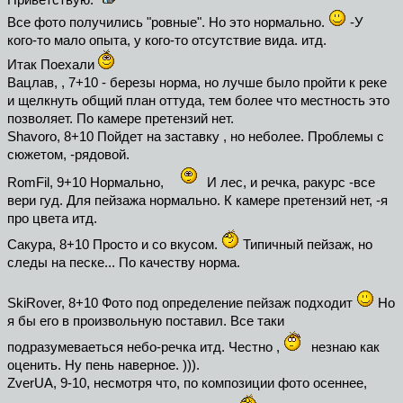
Приветствую.
Все фото получились "ровные". Но это нормально.
-У
кого-то мало опыта, у кого-то отсутствие вида. итд.
Итак Поехали
Вацлав, , 7+10 - березы норма, но лучше было пройти к реке
и щелкнуть общий план оттуда, тем более что местность это
позволяет. По камере претензий нет.
Shavoro, 8+10 Пойдет на заставку , но неболее. Проблемы с
сюжетом, -рядовой.
RomFil, 9+10 Нормально,
И лес, и речка, ракурс -все
вери гуд. Для пейзажа нормально. К камере претензий нет, -я
про цвета итд.
Сакура, 8+10 Просто и со вкусом.
Типичный пейзаж, но
следы на песке... По качеству норма.
SkiRover, 8+10 Фото под определение пейзаж подходит
Но
я бы его в произвольную поставил. Все таки
подразумеваеться небо-речка итд. Честно ,
незнаю как
оценить. Ну пень наверное. ))).
ZverUA, 9-10, несмотря что, по композиции фото осеннее,