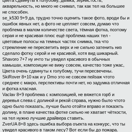
цвета сдвинуты к голубому, дымка, зернистость,
акварельность, но много не снимал, так как тел на большее
не способен.
se_k530 9+9 да, трудно точно оценить такое фото, вроди бы и
ошибок явных нет, а фото не цепляет совсем, думаю что
проблема в малом количестве света, тёмная фотка, поэтому
серая и не красивая плюс ещё проблема наших тел -
цветовые полосы на темных частях снимка, тка что
стремление не пересветить верх и не сильно затенить низ
сделало фотку серой и не красивой, хотя вид шикарный.
Shavoro 7+7 ну ичто ты увидел красивого в обычных
камышах, композиции не вижу совсем, качество тоже ужас,
Цвета очень сдвинуты к голубому, тучи пересвечены.
SkiRover 8+10 как и у Dmo это не совсем пейзаж чтото
среднее с макро, перспективы почти нет, но задумка отличная
и фотка класная.
Vaclav 8+9 проблема с композицией, не вяжется горб и
деревья слева с долиной и рекой справа, нужно было чтото
одно было показать, лучше было отойти вправо и показкть
долину, в плане качества фотке сильно не хватает чёткости,
на тел нужно лучшие драйвера ставить.
ZverUA 8+8 здесь ошибка выбора оъекта на конкурс, что ты
увидел красивого в таком лесу? Вот если бы до пожара.