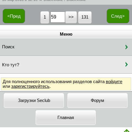
<Пред
След>
1
131
Меню
Поиск
Кто тут?
Для полноценного использования разделов сайта
войдите
или
зарегистрируйтесь
.
Загрузки Seclub
Форум
Главная