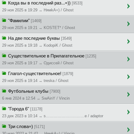
Когда вы в последний раз...=))
[9533]
29 ноя 2025 в 19:29 → HямkA=) / Ghost
"Фамилии"
[1469]
29 ноя 2025 в 19:21 → KOSTET* / Ghost
На две последние буквы
[3549]
29 ноя 2025 в 19:18 → KodopiK / Ghost
Существительное в Прилагательное
[1235]
29 ноя 2025 в 19:17 → Oдиcceй / Ghost
Глагол-существительное!
[1879]
29 ноя 2025 в 19:14 → treska / Ghost
Футбольные клубы
[7900]
6 янв 2024 в 12:54 → SwAinY / Vincin
"Города 6"
[11178]
23 дек 2023 в 10:14 → s…………………………e / adaptor
Три слова=)
[5171]
30 мар 2022 в 21:42 → HямkA=) / Vincin