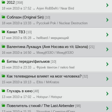
2012
[358]
18 ноя 2010 в 17:52 → Arjen RoBBeN / Near Bird
Соблазн (Original Sin)
[10]
18 ноя 2010 в 13:33 → Pycckий Pok / Nuclear Destruction
Канал ТВЗ
[10]
17 ноя 2010 в 05:28 → hellbard / мерцающий
Валентина Лукащук (Аня Носова из т/с Школа)
[21]
16 ноя 2010 в 14:50 → MeждK53O / MeждK53O
Битвы передач/фильмов
[10]
15 ноя 2010 в 23:33 → Фpэнk бeнтoн / nekro feel
Как телевиденье влияет на мозг человека?
[32]
15 ноя 2010 в 10:13 → Eltis / MrKratos
Глухарь в кино
[48]
13 ноя 2010 в 17:02 → Hotspur / Hotspur
Повелитель стихий / The Last Airbender
[98]
13 ноя 2010 в 11:15 → Skyvoker / CмepтныйГpex