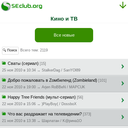
Кино и ТВ
Все новые
Всего тем: 2119
🔍 Поиск
Сваты (сериал)
[15]
25 ноя 2010 в 10:34 → StalkerDag / SanYOl89
Добро пожаловать в Zомбиленд (Zombieland)
[101]
22 ноя 2010 в 19:00 → Arjen RoBBeN / MAPCUK
Happy Tree Friends (мульт-сериал)
[56]
22 ноя 2010 в 15:06 → )PlayBoy( / DossboX
Что вас раздражает на телевидении?
[373]
21 ноя 2010 в 13:38 → Шapлaтaн / K@pинa1O